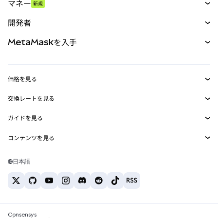
マネー
新規
予測
新規
購入
開発者
パーペチュアル
新規
カード
ドキュメントを表示
MetaMaskを入手
RWA
mUSD
新規
ダッシュボード
トランザクションシールド
収益化
Smart Accounts Kit
Agent Wallet
新規
価格を見る
埋め込みウォレット
Snaps
ビットコインの価格
交換レートを見る
MetaMask Connect
イーサリアムの価格
報酬
新規
BTC→USD
Solanaの価格
ガイドを見る
Snaps
セキュリティ
ETH→USD
BTCの購入
Shiba Inuの価格
USDT→INR
コンテンツを見る
Web3サービス
サポート
ETHの購入
Pepeの価格
ビットコインウォレット
BTC→USDT
SOLの購入
キャリア
Tetherの価格
Solanaウォレット
日本語
BTC→INR
PEPEの購入
お問い合わせ
USDCの価格
おすすめの暗号資産カード
ETH→USDT
USDTの購入
Chanlinkの価格
おすすめのモバイル暗号資産ウォレット
USDT→PHP
USDCの購入
Polymarketとは？
BTC→EUR
SHIBの購入
Consensys