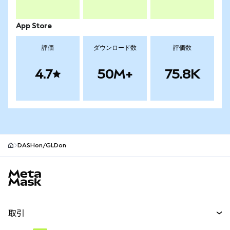
App Store
評価
ダウンロード数
評価数
4.7
50M+
75.8K
DASHon/GLDon
MetaMaskサイトフッター
取引
スワップ