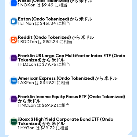
Nokia (Ondo Tokenized) から 米ドル
1 NOKon は $9.49 に相当
Eaton (Ondo Tokenized) から 米ドル
1 ETNon は $451.34 に相当
Reddit (Ondo Tokenized) から 米ドル
1 RDDTon は $152.24 に相当
Franklin US Large Cap Multifactor Index ETF (Ondo
Tokenized) から 米ドル
1 FLQLon は $79.76 に相当
American Express (Ondo Tokenized) から 米ドル
1 AXPon は $349.21 に相当
Franklin Income Equity Focus ETF (Ondo Tokenized)
から 米ドル
1 INCEon は $69.92 に相当
iBoxx $ High Yield Corporate Bond ETF (Ondo
Tokenized) から 米ドル
1 HYGon は $83.72 に相当