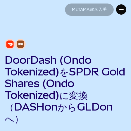
METAMASKを入手
METAMASKを入手
DoorDash (Ondo
Tokenized)をSPDR Gold
Shares (Ondo
Tokenized)に変換
（DASHonからGLDon
へ）