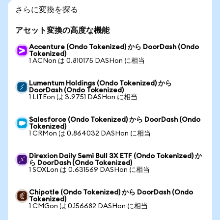
さらに変換を探る
アセット変換の高度な機能
Accenture (Ondo Tokenized) から DoorDash (Ondo
Tokenized)
1 ACNon は 0.810175 DASHon に相当
Lumentum Holdings (Ondo Tokenized) から
DoorDash (Ondo Tokenized)
1 LITEon は 3.9751 DASHon に相当
Salesforce (Ondo Tokenized) から DoorDash (Ondo
Tokenized)
1 CRMon は 0.864032 DASHon に相当
Direxion Daily Semi Bull 3X ETF (Ondo Tokenized) か
ら DoorDash (Ondo Tokenized)
1 SOXLon は 0.631569 DASHon に相当
Chipotle (Ondo Tokenized) から DoorDash (Ondo
Tokenized)
1 CMGon は 0.156682 DASHon に相当