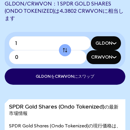
GLDON/CRWVON：1 SPDR GOLD SHARES
(ONDO TOKENIZED)は4.3802 CRWVONに相当し
ます
GLDON
CRWVON
GLDONをCRWVONにスワップ
SPDR Gold Shares (Ondo Tokenized)の最新
市場情報
SPDR Gold Shares (Ondo Tokenized)の現行価格は、