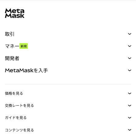
MetaMaskサイトフッター
取引
スワップ
マネー
新規
予測
新規
購入
開発者
パーペチュアル
新規
カード
ドキュメントを表示
MetaMaskを入手
RWA
mUSD
新規
ダッシュボード
トランザクションシールド
収益化
Smart Accounts Kit
Agent Wallet
新規
価格を見る
埋め込みウォレット
Snaps
ビットコインの価格
交換レートを見る
MetaMask Connect
イーサリアムの価格
報酬
新規
BTC→USD
Solanaの価格
ガイドを見る
Snaps
セキュリティ
ETH→USD
BTCの購入
Shiba Inuの価格
USDT→INR
コンテンツを見る
Web3サービス
サポート
ETHの購入
Pepeの価格
ビットコインウォレット