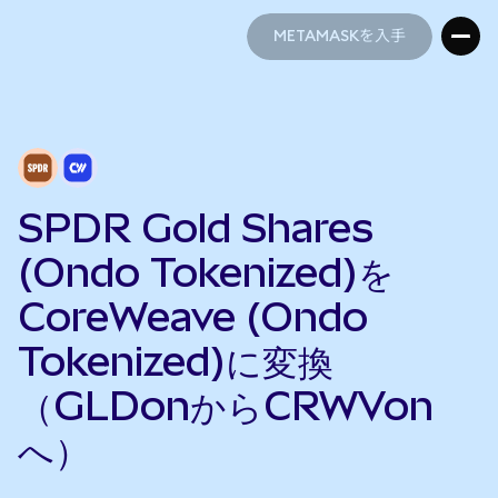
METAMASKを入手
METAMASKを入手
SPDR Gold Shares
(Ondo Tokenized)を
CoreWeave (Ondo
Tokenized)に変換
（GLDonからCRWVon
へ）