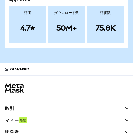
App Store
評価
ダウンロード数
評価数
4.7
50M+
75.8K
GLM/ARKM
MetaMaskサイトフッター
取引
スワップ
マネー
新規
予測
新規
購入
開発者