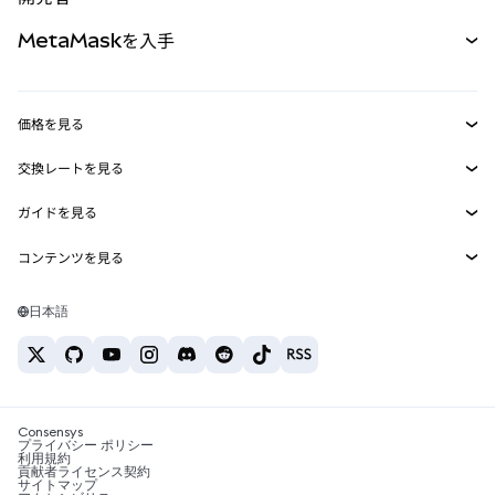
パーペチュアル
新規
カード
ドキュメントを表示
MetaMaskを入手
RWA
mUSD
新規
ダッシュボード
トランザクションシールド
収益化
Smart Accounts Kit
Agent Wallet
新規
価格を見る
埋め込みウォレット
Snaps
ビットコインの価格
交換レートを見る
MetaMask Connect
イーサリアムの価格
報酬
新規
BTC→USD
Solanaの価格
ガイドを見る
Snaps
セキュリティ
ETH→USD
BTCの購入
Shiba Inuの価格
USDT→INR
コンテンツを見る
Web3サービス
サポート
ETHの購入
Pepeの価格
ビットコインウォレット
BTC→USDT
SOLの購入
キャリア
Tetherの価格
Solanaウォレット
日本語
BTC→INR
PEPEの購入
お問い合わせ
USDCの価格
おすすめの暗号資産カード
ETH→USDT
USDTの購入
Chanlinkの価格
おすすめのモバイル暗号資産ウォレット
USDT→PHP
USDCの購入
Polymarketとは？
BTC→EUR
SHIBの購入
Consensys
税制関連ニュース
プライバシー ポリシー
利用規約
BNBの購入
貢献者ライセンス契約
暗号資産の購入方法は？
サイトマップ