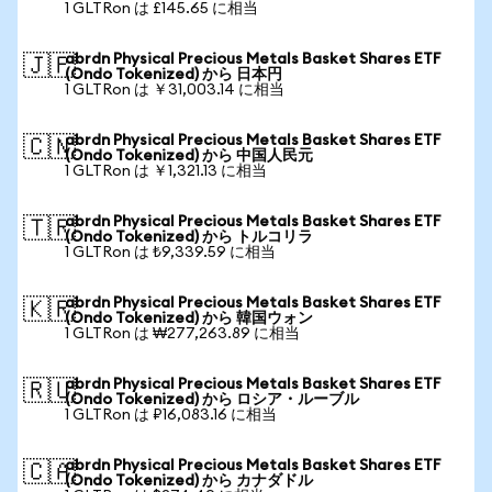
1 GLTRon は £145.65 に相当
abrdn Physical Precious Metals Basket Shares ETF
🇯🇵
(Ondo Tokenized) から 日本円
1 GLTRon は ￥31,003.14 に相当
abrdn Physical Precious Metals Basket Shares ETF
🇨🇳
(Ondo Tokenized) から 中国人民元
1 GLTRon は ￥1,321.13 に相当
abrdn Physical Precious Metals Basket Shares ETF
🇹🇷
(Ondo Tokenized) から トルコリラ
1 GLTRon は ₺9,339.59 に相当
abrdn Physical Precious Metals Basket Shares ETF
🇰🇷
(Ondo Tokenized) から 韓国ウォン
1 GLTRon は ₩277,263.89 に相当
abrdn Physical Precious Metals Basket Shares ETF
🇷🇺
(Ondo Tokenized) から ロシア・ルーブル
1 GLTRon は ₽16,083.16 に相当
abrdn Physical Precious Metals Basket Shares ETF
🇨🇦
(Ondo Tokenized) から カナダドル