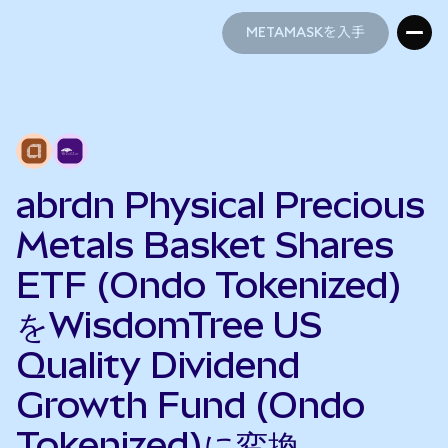
METAMASKを入手
METAMASKを入手
abrdn Physical Precious
Metals Basket Shares
ETF (Ondo Tokenized)
をWisdomTree US
Quality Dividend
Growth Fund (Ondo
Tokenized)に変換