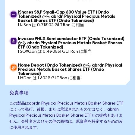
iShares S&P Small-Cap 600 Value ETF (Ondo
Tokenized) から abrdn Physical Precious Metals
Basket Shares ETF (Ondo Tokenized)
1 IJSon は 0.718102 GLTRon に相当
Invesco PHLX Semiconductor ETF (Ondo Tokenized)
から abrdn Physical Precious Metals Basket Shares
ETF (Ondo Tokenized)
1 SOXQon は 0.490551 GLTRon に相当
Home Depot (Ondo Tokenized) から abrdn Physical
Precious Metals Basket Shares ETF (Ondo
Tokenized)
1 HDon は 1.8029 GLTRon に相当
免責事項
この製品はabrdn Physical Precious Metals Basket Shares ETF
によって発行、後援、または承認されたものではなく、abrdn
Physical Precious Metals Basket Shares ETFとの提携もありま
せん。会社名およびその他の商標は、原資産を特定するためのみ
に使用されます。