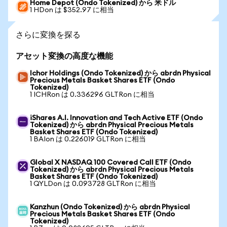
Home Depot (Ondo Tokenized) から 米ドル
1 HDon は $352.97 に相当
さらに変換を探る
アセット変換の高度な機能
Ichor Holdings (Ondo Tokenized) から abrdn Physical
Precious Metals Basket Shares ETF (Ondo
Tokenized)
1 ICHRon は 0.336296 GLTRon に相当
iShares A.I. Innovation and Tech Active ETF (Ondo
Tokenized) から abrdn Physical Precious Metals
Basket Shares ETF (Ondo Tokenized)
1 BAIon は 0.226019 GLTRon に相当
Global X NASDAQ 100 Covered Call ETF (Ondo
Tokenized) から abrdn Physical Precious Metals
Basket Shares ETF (Ondo Tokenized)
1 QYLDon は 0.093728 GLTRon に相当
Kanzhun (Ondo Tokenized) から abrdn Physical
Precious Metals Basket Shares ETF (Ondo
Tokenized)