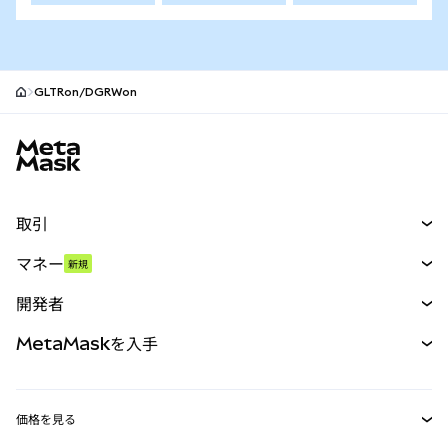
GLTRon/DGRWon
MetaMaskサイトフッター
取引
スワップ
マネー
新規
予測
新規
購入
開発者
パーペチュアル
新規
カード
ドキュメントを表示
MetaMaskを入手
RWA
mUSD
新規
ダッシュボード
トランザクションシールド
収益化
Smart Accounts Kit
Agent Wallet
新規
価格を見る
埋め込みウォレット
Snaps
ビットコインの価格