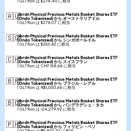
1 GLTRon は $274.40 に相当
abrdn Physical Precious Metals Basket Shares ETF
🇦🇺
(Ondo Tokenized) から オーストラリアドル
1 GLTRon は $278.07 に相当
abrdn Physical Precious Metals Basket Shares ETF
🇸🇬
(Ondo Tokenized) から シンガポールドル
1 GLTRon は $250.82 に相当
abrdn Physical Precious Metals Basket Shares ETF
🇨🇭
(Ondo Tokenized) から スイスフラン
1 GLTRon は CHF 158.66 に相当
abrdn Physical Precious Metals Basket Shares ETF
🇧🇷
(Ondo Tokenized) から ブラジル・レアル
1 GLTRon は R$1,000.66 に相当
abrdn Physical Precious Metals Basket Shares ETF
🇧🇩
(Ondo Tokenized) から バングラデシュ・タカ
1 GLTRon は ৳24,279.92 に相当
abrdn Physical Precious Metals Basket Shares ETF
🇵🇭
(Ondo Tokenized) から フィリピン・ペソ