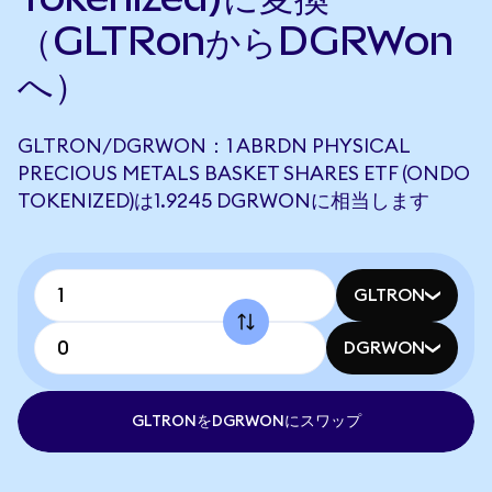
（GLTRonからDGRWon
へ）
GLTRON/DGRWON：1 ABRDN PHYSICAL
PRECIOUS METALS BASKET SHARES ETF (ONDO
TOKENIZED)は1.9245 DGRWONに相当します
GLTRON
DGRWON
GLTRONをDGRWONにスワップ