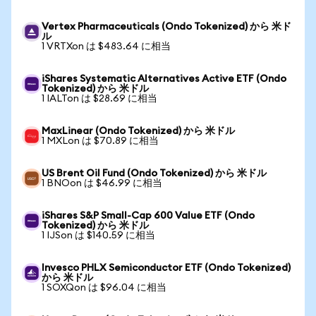
Vertex Pharmaceuticals (Ondo Tokenized) から 米ド
ル
1 VRTXon は $483.64 に相当
iShares Systematic Alternatives Active ETF (Ondo
Tokenized) から 米ドル
1 IALTon は $28.69 に相当
MaxLinear (Ondo Tokenized) から 米ドル
1 MXLon は $70.89 に相当
US Brent Oil Fund (Ondo Tokenized) から 米ドル
1 BNOon は $46.99 に相当
iShares S&P Small-Cap 600 Value ETF (Ondo
Tokenized) から 米ドル
1 IJSon は $140.59 に相当
Invesco PHLX Semiconductor ETF (Ondo Tokenized)
から 米ドル
1 SOXQon は $96.04 に相当