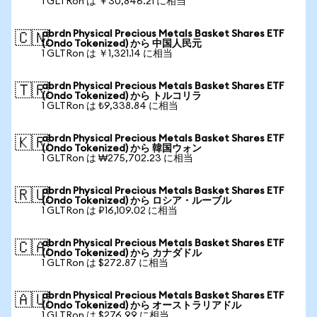
1 GLTRon は ￥30,846.21 に相当
abrdn Physical Precious Metals Basket Shares ETF
🇨🇳
(Ondo Tokenized) から 中国人民元
1 GLTRon は ￥1,321.14 に相当
abrdn Physical Precious Metals Basket Shares ETF
🇹🇷
(Ondo Tokenized) から トルコリラ
1 GLTRon は ₺9,338.84 に相当
abrdn Physical Precious Metals Basket Shares ETF
🇰🇷
(Ondo Tokenized) から 韓国ウォン
1 GLTRon は ₩275,702.23 に相当
abrdn Physical Precious Metals Basket Shares ETF
🇷🇺
(Ondo Tokenized) から ロシア・ルーブル
1 GLTRon は ₽16,109.02 に相当
abrdn Physical Precious Metals Basket Shares ETF
🇨🇦
(Ondo Tokenized) から カナダドル
1 GLTRon は $272.87 に相当
abrdn Physical Precious Metals Basket Shares ETF
🇦🇺
(Ondo Tokenized) から オーストラリアドル
1 GLTRon は $276.99 に相当