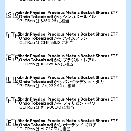
abrdn Physical Precious Metals Basket Shares ETF
🇸🇬
(Ondo Tokenized) から シンガポールドル
1 GLTRon は $250.28 に相当
abrdn Physical Precious Metals Basket Shares ETF
🇨🇭
(Ondo Tokenized) から スイスフラン
1 GLTRon は CHF 158.12 に相当
abrdn Physical Precious Metals Basket Shares ETF
🇧🇷
(Ondo Tokenized) から ブラジル・レアル
1 GLTRon は R$998.46 に相当
abrdn Physical Precious Metals Basket Shares ETF
🇧🇩
(Ondo Tokenized) から バングラデシュ・タカ
1 GLTRon は ৳24,232.93 に相当
abrdn Physical Precious Metals Basket Shares ETF
🇵🇭
(Ondo Tokenized) から フィリピン・ペソ
1 GLTRon は ₱11,900.70 に相当
abrdn Physical Precious Metals Basket Shares ETF
🇵🇱
(Ondo Tokenized) から ポーランド ズロチ
1 GLTRon は zł 727.51 に相当