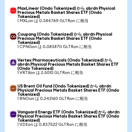
MaxLinear (Ondo Tokenized) から abrdn Physical
Precious Metals Basket Shares ETF (Ondo
Tokenized)
1 MXLon は 0.384769 GLTRon に相当
Coupang (Ondo Tokenized) から abrdn Physical
Precious Metals Basket Shares ETF (Ondo
Tokenized)
1 CPNGon は 0.083870 GLTRon に相当
Vertex Pharmaceuticals (Ondo Tokenized) から
abrdn Physical Precious Metals Basket Shares ETF
(Ondo Tokenized)
1 VRTXon は 2.5010 GLTRon に相当
US Brent Oil Fund (Ondo Tokenized) から abrdn
Physical Precious Metals Basket Shares ETF (Ondo
Tokenized)
1 BNOon は 0.242160 GLTRon に相当
Vanguard Energy ETF (Ondo Tokenized) から abrdn
Physical Precious Metals Basket Shares ETF (Ondo
Tokenized)
1 VDEon は 0.837522 GLTRon に相当