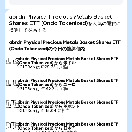
abrdn Physical Precious Metals Basket
Shares ETF (Ondo Tokenized)を人気の通貨に
換算して探索する
abrdn Physical Precious Metals Basket Shares ETF
(Ondo Tokenized)の今日の換算価格
abrdn Physical Precious Metals Basket Shares ETF
🇺🇸
(Ondo Tokenized) から 米ドル
1 GLTRon は $195.78 に相当
abrdn Physical Precious Metals Basket Shares ETF
🇪🇺
(Ondo Tokenized) から ユーロ
1 GLTRon は €169.31 に相当
abrdn Physical Precious Metals Basket Shares ETF
🇬🇧
(Ondo Tokenized) から 英ポンド
1 GLTRon は £145.04 に相当
abrdn Physical Precious Metals Basket Shares ETF
🇯🇵
(Ondo Tokenized) から 日本円