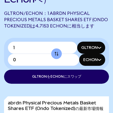
GLTRON/ECHON：1 ABRDN PHYSICAL
PRECIOUS METALS BASKET SHARES ETF (ONDO
TOKENIZED)は4.7153 ECHONに相当します
GLTRON
ECHON
GLTRONをECHONにスワップ
abrdn Physical Precious Metals Basket
Shares ETF (Ondo Tokenized)の最新市場情報