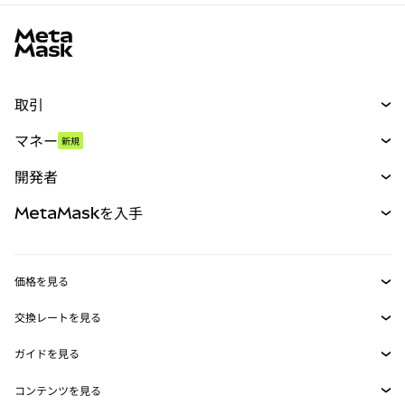
MetaMaskサイトフッター
取引
スワップ
マネー
新規
予測
新規
購入
開発者
パーペチュアル
新規
カード
ドキュメントを表示
MetaMaskを入手
RWA
mUSD
新規
ダッシュボード
トランザクションシールド
収益化
Smart Accounts Kit
Agent Wallet
新規
価格を見る
埋め込みウォレット
Snaps
ビットコインの価格
交換レートを見る
MetaMask Connect
イーサリアムの価格
報酬
新規
BTC→USD
Solanaの価格
ガイドを見る
Snaps
セキュリティ
ETH→USD
BTCの購入
Shiba Inuの価格
USDT→INR
コンテンツを見る
Web3サービス
サポート
ETHの購入