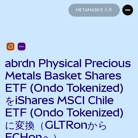
METAMASKを入手
METAMASKを入手
abrdn Physical Precious
Metals Basket Shares
ETF (Ondo Tokenized)
をiShares MSCI Chile
ETF (Ondo Tokenized)
に変換（GLTRonから
ECHonへ）