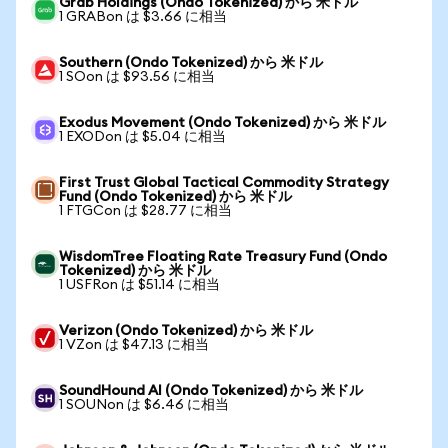
Grab Holdings (Ondo Tokenized) から 米ドル
1 GRABon は $3.66 に相当
Southern (Ondo Tokenized) から 米ドル
1 SOon は $93.56 に相当
Exodus Movement (Ondo Tokenized) から 米ドル
1 EXODon は $5.04 に相当
First Trust Global Tactical Commodity Strategy
Fund (Ondo Tokenized) から 米ドル
1 FTGCon は $28.77 に相当
WisdomTree Floating Rate Treasury Fund (Ondo
Tokenized) から 米ドル
1 USFRon は $51.14 に相当
Verizon (Ondo Tokenized) から 米ドル
1 VZon は $47.13 に相当
SoundHound AI (Ondo Tokenized) から 米ドル
1 SOUNon は $6.46 に相当