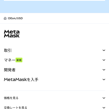
DEon/USD
MetaMaskサイトフッター
取引
スワップ
マネー
新規
予測
新規
購入
開発者
パーペチュアル
新規
カード
ドキュメントを表示
MetaMaskを入手
RWA
mUSD
新規
ダッシュボード
トランザクションシールド
収益化
Smart Accounts Kit
Agent Wallet
新規
価格を見る
埋め込みウォレット
Snaps
ビットコインの価格
交換レートを見る