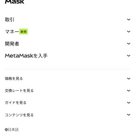
取引
スワップ
マネー
新規
予測
新規
購入
開発者
パーペチュアル
新規
カード
ドキュメントを表示
MetaMaskを入手
RWA
mUSD
新規
ダッシュボード
トランザクションシールド
収益化
Smart Accounts Kit
Agent Wallet
新規
価格を見る
埋め込みウォレット
Snaps
ビットコインの価格
交換レートを見る
MetaMask Connect
イーサリアムの価格
報酬
新規
BTC→USD
Solanaの価格
ガイドを見る
Snaps
セキュリティ
ETH→USD
BTCの購入
Shiba Inuの価格
USDT→INR
コンテンツを見る
Web3サービス
サポート
ETHの購入
Pepeの価格
ビットコインウォレット
BTC→USDT
SOLの購入
キャリア
Tetherの価格
Solanaウォレット
日本語
BTC→INR