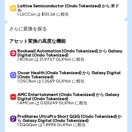
Lattice Semiconductor (Ondo Tokenized) から 米ド
ル
1 LSCCon は $131.36 に相当
さらに変換を探る
アセット変換の高度な機能
Rockwell Automation (Ondo Tokenized) から Galaxy
Digital (Ondo Tokenized)
1 ROKon は 21.9737 GLXYon に相当
Oscar Health (Ondo Tokenized) から Galaxy Digital
(Ondo Tokenized)
1 OSCRon は 1.3569 GLXYon に相当
AMC Entertainment (Ondo Tokenized) から Galaxy
Digital (Ondo Tokenized)
1 AMCon は 0.125249 GLXYon に相当
ProShares UltraPro Short QQQ (Ondo Tokenized) か
ら Galaxy Digital (Ondo Tokenized)
1 SQQQon は 1.8996 GLXYon に相当