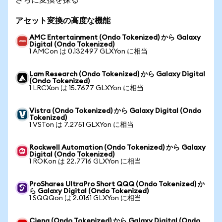
アセット変換の高度な機能
AMC Entertainment (Ondo Tokenized) から Galaxy
Digital (Ondo Tokenized)
1 AMCon は 0.132497 GLXYon に相当
Lam Research (Ondo Tokenized) から Galaxy Digital
(Ondo Tokenized)
1 LRCXon は 15.7677 GLXYon に相当
Vistra (Ondo Tokenized) から Galaxy Digital (Ondo
Tokenized)
1 VSTon は 7.2751 GLXYon に相当
Rockwell Automation (Ondo Tokenized) から Galaxy
Digital (Ondo Tokenized)
1 ROKon は 22.7716 GLXYon に相当
ProShares UltraPro Short QQQ (Ondo Tokenized) か
ら Galaxy Digital (Ondo Tokenized)
1 SQQQon は 2.0161 GLXYon に相当
Ciena (Ondo Tokenized) から Galaxy Digital (Ondo