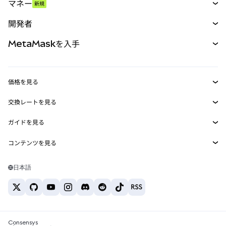
マネー
新規
予測
新規
購入
開発者
パーペチュアル
新規
カード
ドキュメントを表示
MetaMaskを入手
RWA
mUSD
新規
ダッシュボード
トランザクションシールド
収益化
Smart Accounts Kit
Agent Wallet
新規
価格を見る
埋め込みウォレット
Snaps
ビットコインの価格
交換レートを見る
MetaMask Connect
イーサリアムの価格
報酬
新規
BTC→USD
Solanaの価格
ガイドを見る
Snaps
セキュリティ
ETH→USD
BTCの購入
Shiba Inuの価格
USDT→INR
コンテンツを見る
Web3サービス
サポート
ETHの購入
Pepeの価格
ビットコインウォレット
BTC→USDT
SOLの購入
キャリア
Tetherの価格
Solanaウォレット
日本語
BTC→INR
PEPEの購入
お問い合わせ
USDCの価格
おすすめの暗号資産カード
ETH→USDT
USDTの購入
Chanlinkの価格
おすすめのモバイル暗号資産ウォレット
USDT→PHP
USDCの購入
Polymarketとは？
BTC→EUR
SHIBの購入
Consensys