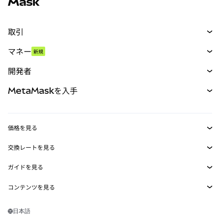
取引
スワップ
マネー
新規
予測
新規
購入
開発者
パーペチュアル
新規
カード
ドキュメントを表示
MetaMaskを入手
RWA
mUSD
新規
ダッシュボード
トランザクションシールド
収益化
Smart Accounts Kit
Agent Wallet
新規
価格を見る
埋め込みウォレット
Snaps
ビットコインの価格
交換レートを見る
MetaMask Connect
イーサリアムの価格
報酬
新規
BTC→USD
Solanaの価格
ガイドを見る
Snaps
セキュリティ
ETH→USD
BTCの購入
Shiba Inuの価格
USDT→INR
コンテンツを見る
Web3サービス
サポート
ETHの購入
Pepeの価格
ビットコインウォレット
BTC→USDT
SOLの購入
キャリア
Tetherの価格
Solanaウォレット
日本語
BTC→INR