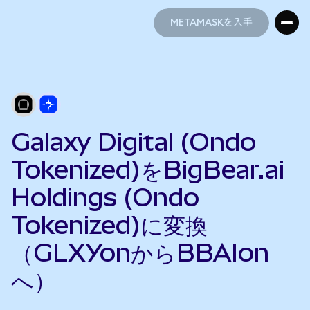
METAMASKを入手
METAMASKを入手
Galaxy Digital (Ondo
Tokenized)をBigBear.ai
Holdings (Ondo
Tokenized)に変換
（GLXYonからBBAIon
へ）