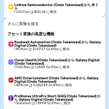
Lattice Semiconductor (Ondo Tokenized) から 米ド
ル
1 LSCCon は $131.36 に相当
さらに変換を探る
アセット変換の高度な機能
Rockwell Automation (Ondo Tokenized) から Galaxy
Digital (Ondo Tokenized)
1 ROKon は 21.9737 GLXYon に相当
Oscar Health (Ondo Tokenized) から Galaxy Digital
(Ondo Tokenized)
1 OSCRon は 1.3569 GLXYon に相当
AMC Entertainment (Ondo Tokenized) から Galaxy
Digital (Ondo Tokenized)
1 AMCon は 0.125249 GLXYon に相当
ProShares UltraPro Short QQQ (Ondo Tokenized) か
ら Galaxy Digital (Ondo Tokenized)
1 SQQQon は 1.8996 GLXYon に相当