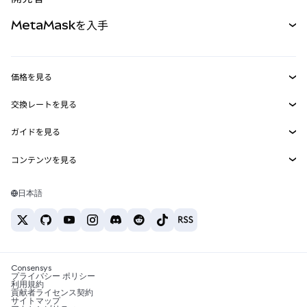
パーペチュアル
新規
カード
ドキュメントを表示
MetaMaskを入手
RWA
mUSD
新規
ダッシュボード
トランザクションシールド
収益化
Smart Accounts Kit
Agent Wallet
新規
価格を見る
埋め込みウォレット
Snaps
ビットコインの価格
交換レートを見る
MetaMask Connect
イーサリアムの価格
報酬
新規
BTC→USD
Solanaの価格
ガイドを見る
Snaps
セキュリティ
ETH→USD
BTCの購入
Shiba Inuの価格
USDT→INR
コンテンツを見る
Web3サービス
サポート
ETHの購入
Pepeの価格
ビットコインウォレット
BTC→USDT
SOLの購入
キャリア
Tetherの価格
Solanaウォレット
日本語
BTC→INR
PEPEの購入
お問い合わせ
USDCの価格
おすすめの暗号資産カード
ETH→USDT
USDTの購入
Chanlinkの価格
おすすめのモバイル暗号資産ウォレット
USDT→PHP
USDCの購入
Polymarketとは？
BTC→EUR
SHIBの購入
Consensys
税制関連ニュース
プライバシー ポリシー
利用規約
BNBの購入
貢献者ライセンス契約
暗号資産の購入方法は？
サイトマップ