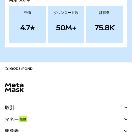
App Store
評価
ダウンロード数
評価数
4.7
50M+
75.8K
GODS/POND
MetaMaskサイトフッター
取引
スワップ
マネー
新規
予測
新規
購入
開発者