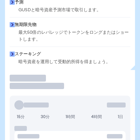
予測
GUSDと暗号資産予測市場で取引します。
無期限先物
最大50倍のレバレッジでトークンをロングまたはショー
トします。
ステーキング
暗号資産を運用して受動的所得を得ましょう。
取引
15分
30分
1時間
4時間
1日