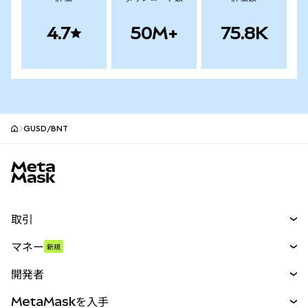
4.7
50M+
75.8K
GUSD/BNT
MetaMaskサイトフッター
取引
スワップ
マネー
新規
予測
新規
購入
開発者
パーペチュアル
新規
カード
ドキュメントを表示
MetaMaskを入手
RWA