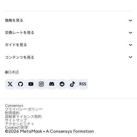
mUSD
新規
ダッシュボード
トランザクションシールド
収益化
Smart Accounts Kit
Agent Wallet
新規
価格を見る
埋め込みウォレット
Snaps
ビットコインの価格
交換レートを見る
MetaMask Connect
イーサリアムの価格
報酬
新規
BTC→USD
Solanaの価格
ガイドを見る
Snaps
セキュリティ
ETH→USD
BTCの購入
Shiba Inuの価格
USDT→INR
コンテンツを見る
Web3サービス
サポート
ETHの購入
Pepeの価格
ビットコインウォレット
BTC→USDT
SOLの購入
キャリア
Tetherの価格
Solanaウォレット
日本語
BTC→INR
PEPEの購入
お問い合わせ
USDCの価格
おすすめの暗号資産カード
ETH→USDT
USDTの購入
Chanlinkの価格
おすすめのモバイル暗号資産ウォレット
USDT→PHP
USDCの購入
Polymarketとは？
BTC→EUR
SHIBの購入
Consensys
税制関連ニュース
プライバシー ポリシー
利用規約
BNBの購入
貢献者ライセンス契約
暗号資産の購入方法は？
サイトマップ
アクセシビリティ
ビットコインを売るには？
Cookieの管理
©2026 MetaMask • A Consensys Formation