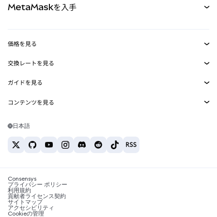
MetaMaskを入手
RWA
mUSD
新規
ダッシュボード
トランザクションシールド
収益化
Smart Accounts Kit
Agent Wallet
新規
価格を見る
埋め込みウォレット
Snaps
ビットコインの価格
交換レートを見る
MetaMask Connect
イーサリアムの価格
報酬
新規
BTC→USD
Solanaの価格
ガイドを見る
Snaps
セキュリティ
ETH→USD
BTCの購入
Shiba Inuの価格
USDT→INR
コンテンツを見る
Web3サービス
サポート
ETHの購入
Pepeの価格
ビットコインウォレット
BTC→USDT
SOLの購入
キャリア
Tetherの価格
Solanaウォレット
日本語
BTC→INR
PEPEの購入
お問い合わせ
USDCの価格
おすすめの暗号資産カード
ETH→USDT
USDTの購入
Chanlinkの価格
おすすめのモバイル暗号資産ウォレット
USDT→PHP
USDCの購入
Polymarketとは？
BTC→EUR
SHIBの購入
Consensys
税制関連ニュース
プライバシー ポリシー
利用規約
BNBの購入
貢献者ライセンス契約
暗号資産の購入方法は？
サイトマップ
アクセシビリティ
ビットコインを売るには？
Cookieの管理