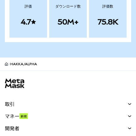
評価
ダウンロード数
評価数
4.7
50M+
75.8K
HAKKA/ALPHA
MetaMaskサイトフッター
取引
スワップ
マネー
新規
予測
新規
購入
開発者
パーペチュアル
新規
カード
ドキュメントを表示