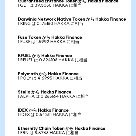
Guaranteed Entrance Token から Hakka Finance
1 GET は 39.3050 HAKKA に相当
Darwinia Network Native Token から Hakka Finance
1 RING は 0.175180 HAKKA に相当
Fuse Token から Hakka Finance
1 FUSE は 1.5992 HAKKA に相当
RFUEL から Hakka Finance
1 RFUEL は 0.824108 HAKKA に相当
Polymath から Hakka Finance
1 POLY は 4.6995 HAKKA に相当
Stella から Hakka Finance
1 ALPHA は 0.285164 HAKKA に相当
IDEX から Hakka Finance
1 IDEX は 0.543111 HAKKA に相当
Ethernity Chain Token から Hakka Finance
1 ERN は 8.6768 HAKKA に相当