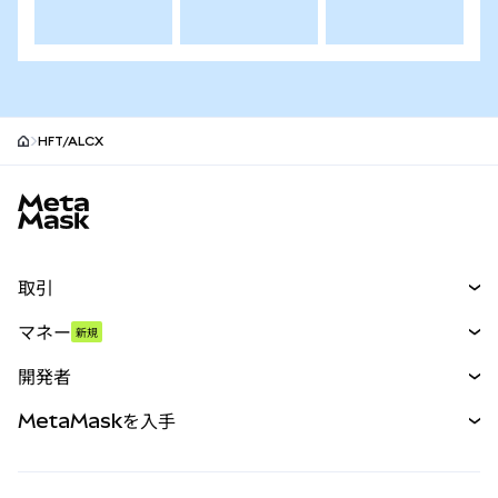
HFT/ALCX
MetaMaskサイトフッター
取引
スワップ
マネー
新規
予測
新規
購入
開発者
パーペチュアル
新規
カード
ドキュメントを表示
MetaMaskを入手
RWA
mUSD
新規
ダッシュボード
トランザクションシールド
収益化
Smart Accounts Kit
Agent Wallet
新規