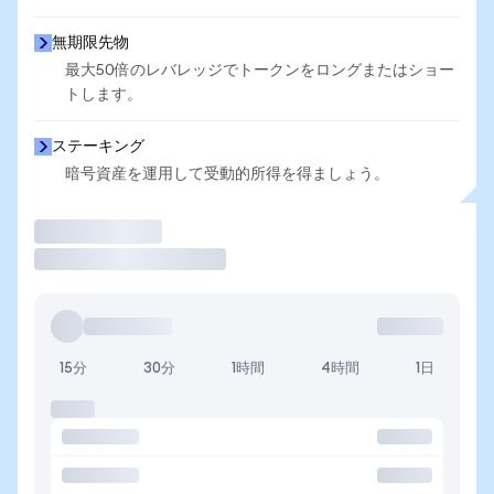
無期限先物
最大50倍のレバレッジでトークンをロングまたはショー
トします。
ステーキング
暗号資産を運用して受動的所得を得ましょう。
取引
15分
30分
1時間
4時間
1日