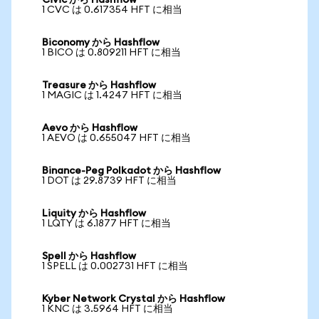
Civic から Hashflow
1 CVC は 0.617354 HFT に相当
Biconomy から Hashflow
1 BICO は 0.809211 HFT に相当
Treasure から Hashflow
1 MAGIC は 1.4247 HFT に相当
Aevo から Hashflow
1 AEVO は 0.655047 HFT に相当
Binance-Peg Polkadot から Hashflow
1 DOT は 29.8739 HFT に相当
Liquity から Hashflow
1 LQTY は 6.1877 HFT に相当
Spell から Hashflow
1 SPELL は 0.002731 HFT に相当
Kyber Network Crystal から Hashflow
1 KNC は 3.5964 HFT に相当