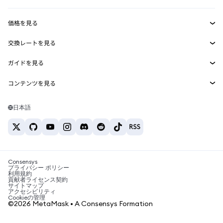
収益化
Smart Accounts Kit
Agent Wallet
新規
価格を見る
埋め込みウォレット
Snaps
ビットコインの価格
交換レートを見る
MetaMask Connect
イーサリアムの価格
報酬
新規
BTC→USD
Solanaの価格
ガイドを見る
Snaps
セキュリティ
ETH→USD
BTCの購入
Shiba Inuの価格
USDT→INR
コンテンツを見る
Web3サービス
サポート
ETHの購入
Pepeの価格
ビットコインウォレット
BTC→USDT
SOLの購入
キャリア
Tetherの価格
Solanaウォレット
日本語
BTC→INR
PEPEの購入
お問い合わせ
USDCの価格
おすすめの暗号資産カード
ETH→USDT
USDTの購入
Chanlinkの価格
おすすめのモバイル暗号資産ウォレット
USDT→PHP
USDCの購入
Polymarketとは？
BTC→EUR
SHIBの購入
Consensys
税制関連ニュース
プライバシー ポリシー
利用規約
BNBの購入
貢献者ライセンス契約
暗号資産の購入方法は？
サイトマップ
アクセシビリティ
ビットコインを売るには？
Cookieの管理
©2026 MetaMask • A Consensys Formation