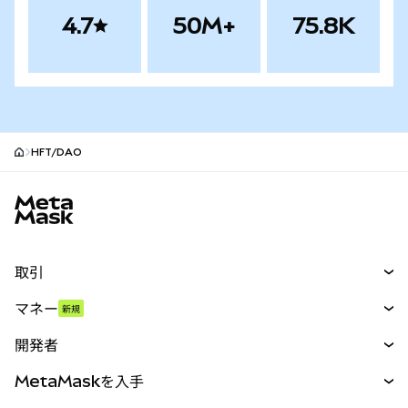
4.7
50M+
75.8K
HFT/DAO
MetaMaskサイトフッター
取引
スワップ
マネー
新規
予測
新規
購入
開発者
パーペチュアル
新規
カード
ドキュメントを表示
MetaMaskを入手
RWA
mUSD
新規
ダッシュボード
トランザクションシールド