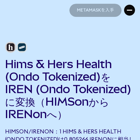
METAMASKを入手
METAMASKを入手
Hims & Hers Health
(Ondo Tokenized)を
IREN (Ondo Tokenized)
に変換（HIMSonから
IRENonへ）
HIMSON/IRENON：1 HIMS & HERS HEALTH
(ONDO TOKENIZED)は0.805266 IRENONに相当し