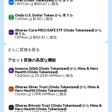
Intel (Ondo Tokenized) から 米ドル
1 INTCon は $100.67 に相当
Ondo U.S. Dollar Token から 米ドル
1 USDon は $1.00 に相当
iShares Core MSCI EAFE ETF (Ondo Tokenized) から
米ドル
1 IEFAon は $102.87 に相当
さらに変換を探る
アセット変換の高度な機能
Invesco QQQ (Ondo Tokenized) から Hims & Hers
Health (Ondo Tokenized)
1 QQQon は 23.2341 HIMSon に相当
iShares Silver Trust (Ondo Tokenized) から Hims &
Hers Health (Ondo Tokenized)
1 SLVon は 1.7915 HIMSon に相当
iShares Bitcoin Trust (Ondo Tokenized) から Hims &
Hers Health (Ondo Tokenized)