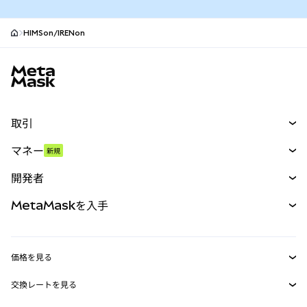
HIMSon/IRENon
MetaMaskサイトフッター
取引
スワップ
マネー
新規
予測
新規
購入
開発者
パーペチュアル
新規
カード
ドキュメントを表示
MetaMaskを入手
RWA
mUSD
新規
ダッシュボード
トランザクションシールド
収益化
Smart Accounts Kit
Agent Wallet
新規
価格を見る
埋め込みウォレット
Snaps
ビットコインの価格
交換レートを見る
MetaMask Connect
イーサリアムの価格
報酬
新規
BTC→USD