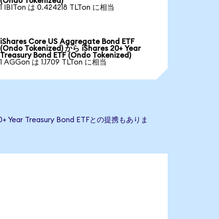
(Ondo Tokenized)
1 IBITon は 0.424218 TLTon に相当
iShares Core US Aggregate Bond ETF
(Ondo Tokenized) から iShares 20+ Year
Treasury Bond ETF (Ondo Tokenized)
1 AGGon は 1.1709 TLTon に相当
 Year Treasury Bond ETFとの提携もありま