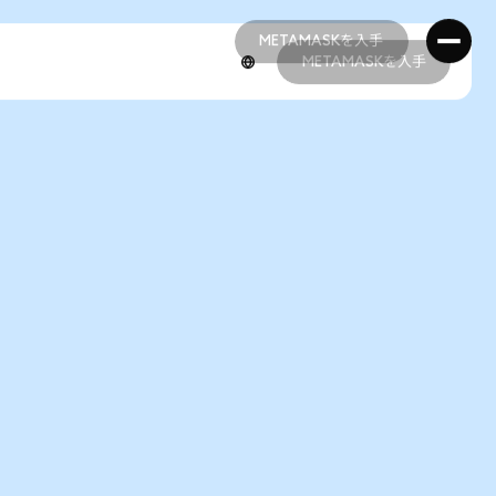
METAMASKを入手
METAMASKを入手
METAMASKを入手
METAMASKを入手