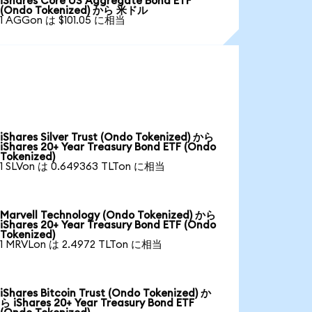
iShares Core US Aggregate Bond ETF
(Ondo Tokenized) から 米ドル
1 AGGon は $101.05 に相当
iShares Silver Trust (Ondo Tokenized) から
iShares 20+ Year Treasury Bond ETF (Ondo
Tokenized)
1 SLVon は 0.649363 TLTon に相当
Marvell Technology (Ondo Tokenized) から
iShares 20+ Year Treasury Bond ETF (Ondo
Tokenized)
1 MRVLon は 2.4972 TLTon に相当
iShares Bitcoin Trust (Ondo Tokenized) か
ら iShares 20+ Year Treasury Bond ETF