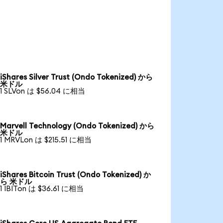
iShares Silver Trust (Ondo Tokenized) から
米ドル
1 SLVon は $56.04 に相当
Marvell Technology (Ondo Tokenized) から
米ドル
1 MRVLon は $215.51 に相当
iShares Bitcoin Trust (Ondo Tokenized) か
ら 米ドル
1 IBITon は $36.61 に相当