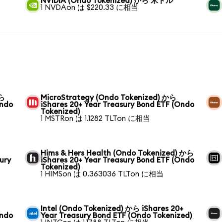
NVIDIA (Ondo Tokenized) から 米ドル
1 NVDAon は $220.33 に相当
から
MicroStrategy (Ondo Tokenized) から
Ondo
iShares 20+ Year Treasury Bond ETF (Ondo
Tokenized)
1 MSTRon は 1.1282 TLTon に相当
Hims & Hers Health (Ondo Tokenized) から
ury
iShares 20+ Year Treasury Bond ETF (Ondo
Tokenized)
1 HIMSon は 0.363036 TLTon に相当
Intel (Ondo Tokenized) から iShares 20+
Ondo
Year Treasury Bond ETF (Ondo Tokenized)