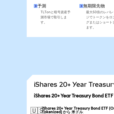
予測
無期限先物
TLTonと暗号資産予
最大50倍のレバレ
測市場で取引しま
ジでトークンをロ
す。
グまたはショート
ます。
iShares 20+ Year Tre
iShares 20+ Year Treasury Bon
iShares 20+ Year Treasury Bond ETF (
🇺🇸
Tokenized) から 米ドル