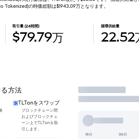
F (Ondo Tokenized)の時価総額は$1943.09万となります。
取引量
(24時間)
循環供給量
$79.79万
22.52
する方法
取引
TLTonをスワップ
換
ブロックチェーン間
およびブロックチェ
ーン上でTLTonを取
引します。
15分
30分