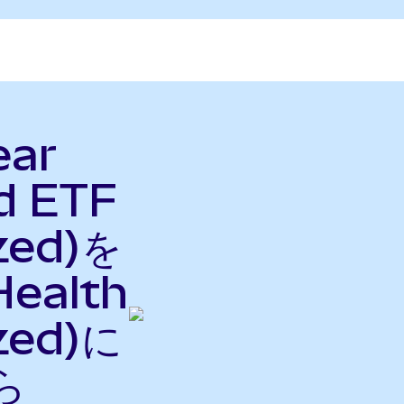
ear
d ETF
zed)を
Health
zed)に
ら