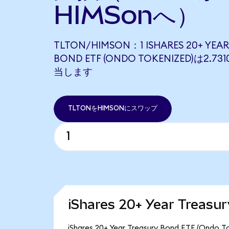
HIMSonへ）
TLTON/HIMSON：1 ISHARES 20+ YEAR
BOND ETF (ONDO TOKENIZED)は2.73
当します
TLTONをHIMSONにスワップ
iShares 20+ Year Trea
iShares 20+ Year Treasury Bond ET