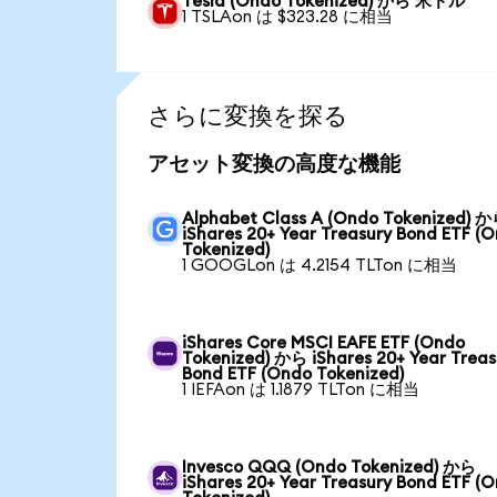
Tesla (Ondo Tokenized) から 米ドル
1 TSLAon は $323.28 に相当
さらに変換を探る
アセット変換の高度な機能
Alphabet Class A (Ondo Tokenized) 
iShares 20+ Year Treasury Bond ETF (
Tokenized)
1 GOOGLon は 4.2154 TLTon に相当
iShares Core MSCI EAFE ETF (Ondo
Tokenized) から iShares 20+ Year Treas
Bond ETF (Ondo Tokenized)
1 IEFAon は 1.1879 TLTon に相当
Invesco QQQ (Ondo Tokenized) から
iShares 20+ Year Treasury Bond ETF (