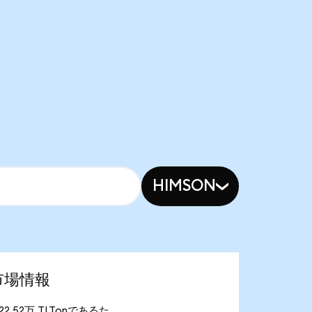
HIMSON
新市場情報
が22.52万 TLTonであるた