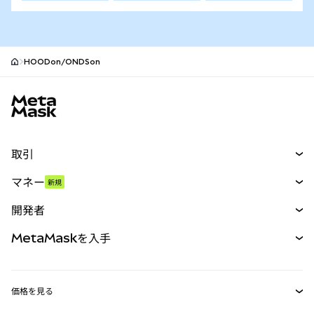
HOODon/ONDSon
MetaMaskサイトフッター
取引
スワップ
マネー
新規
予測
新規
購入
開発者
パーペチュアル
新規
カード
ドキュメントを表示
MetaMaskを入手
RWA
mUSD
新規
ダッシュボード
トランザクションシールド
収益化
Smart Accounts Kit
Agent Wallet
新規
価格を見る
埋め込みウォレット
Snaps
ビットコインの価格