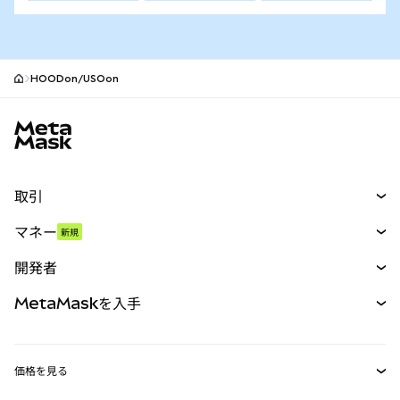
HOODon/USOon
MetaMaskサイトフッター
取引
スワップ
マネー
新規
予測
新規
購入
開発者
パーペチュアル
新規
カード
ドキュメントを表示
MetaMaskを入手
RWA
mUSD
新規
ダッシュボード
トランザクションシールド
収益化
Smart Accounts Kit
Agent Wallet
新規
価格を見る
埋め込みウォレット
Snaps
ビットコインの価格