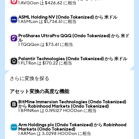
1 AVGOon は $426.62 に相当
ASML Holding NV (Ondo Tokenized) から 米ドル
1 ASMLon は $1,736.51 に相当
ProShares UltraPro QQQ (Ondo Tokenized) から 米ド
ル
1 TQQQon は $73.61 に相当
Palantir Technologies (Ondo Tokenized) から 米ドル
1 PLTRon は $170.22 に相当
さらに変換を探る
アセット変換の高度な機能
BitMine Immersion Technologies (Ondo Tokenized)
から Robinhood Markets (Ondo Tokenized)
1 BMNRon は 0.195127 HOODon に相当
Arm Holdings plc (Ondo Tokenized) から Robinhood
Markets (Ondo Tokenized)
1 ARMon は 3.0298 HOODon に相当