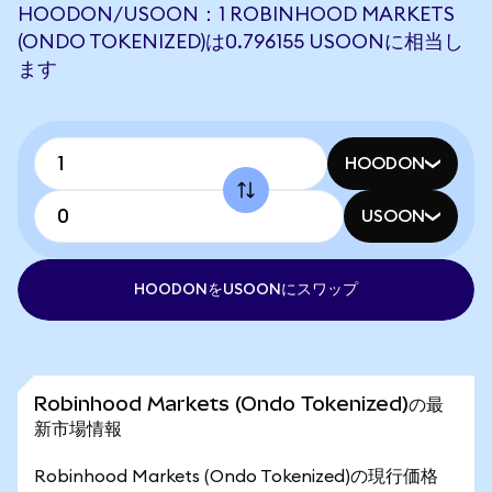
HOODON/USOON：1 ROBINHOOD MARKETS
(ONDO TOKENIZED)は0.796155 USOONに相当し
ます
HOODON
USOON
HOODONをUSOONにスワップ
Robinhood Markets (Ondo Tokenized)の最
新市場情報
Robinhood Markets (Ondo Tokenized)の現行価格