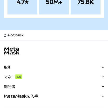
4.7
50M+
75.8K
HOT/DUSK
MetaMaskサイトフッター
取引
スワップ
マネー
新規
予測
新規
購入
開発者
パーペチュアル
新規
カード
ドキュメントを表示
MetaMaskを入手
RWA
mUSD
新規
ダッシュボード
トランザクションシールド
収益化