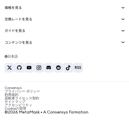
Smart Accounts Kit
Agent Wallet
新規
価格を見る
埋め込みウォレット
Snaps
ビットコインの価格
交換レートを見る
MetaMask Connect
イーサリアムの価格
報酬
新規
BTC→USD
Solanaの価格
ガイドを見る
Snaps
セキュリティ
ETH→USD
BTCの購入
Shiba Inuの価格
USDT→INR
コンテンツを見る
Web3サービス
サポート
ETHの購入
Pepeの価格
ビットコインウォレット
BTC→USDT
SOLの購入
キャリア
Tetherの価格
Solanaウォレット
日本語
BTC→INR
PEPEの購入
お問い合わせ
USDCの価格
おすすめの暗号資産カード
ETH→USDT
USDTの購入
Chanlinkの価格
おすすめのモバイル暗号資産ウォレット
USDT→PHP
USDCの購入
Polymarketとは？
BTC→EUR
SHIBの購入
Consensys
税制関連ニュース
プライバシー ポリシー
利用規約
BNBの購入
貢献者ライセンス契約
暗号資産の購入方法は？
サイトマップ
アクセシビリティ
ビットコインを売るには？
Cookieの管理
©2026 MetaMask • A Consensys Formation