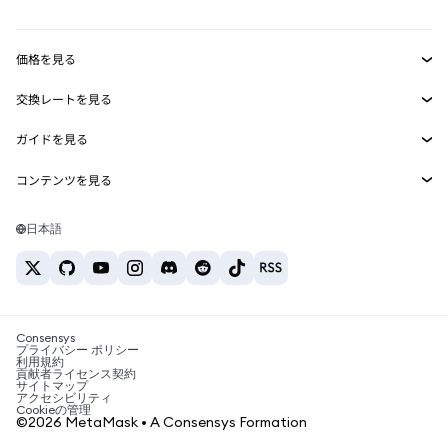
ダッシュボード
トランザクションシールド
収益化
Smart Accounts Kit
Agent Wallet
新規
価格を見る
埋め込みウォレット
Snaps
ビットコインの価格
交換レートを見る
MetaMask Connect
イーサリアムの価格
報酬
新規
BTC→USD
Solanaの価格
ガイドを見る
Snaps
セキュリティ
ETH→USD
BTCの購入
Shiba Inuの価格
USDT→INR
コンテンツを見る
Web3サービス
サポート
ETHの購入
Pepeの価格
ビットコインウォレット
BTC→USDT
SOLの購入
キャリア
Tetherの価格
Solanaウォレット
日本語
BTC→INR
PEPEの購入
お問い合わせ
USDCの価格
おすすめの暗号資産カード
ETH→USDT
USDTの購入
Chanlinkの価格
おすすめのモバイル暗号資産ウォレット
USDT→PHP
USDCの購入
Polymarketとは？
BTC→EUR
SHIBの購入
Consensys
税制関連ニュース
プライバシー ポリシー
利用規約
BNBの購入
貢献者ライセンス契約
暗号資産の購入方法は？
サイトマップ
アクセシビリティ
ビットコインを売るには？
Cookieの管理
©2026 MetaMask • A Consensys Formation