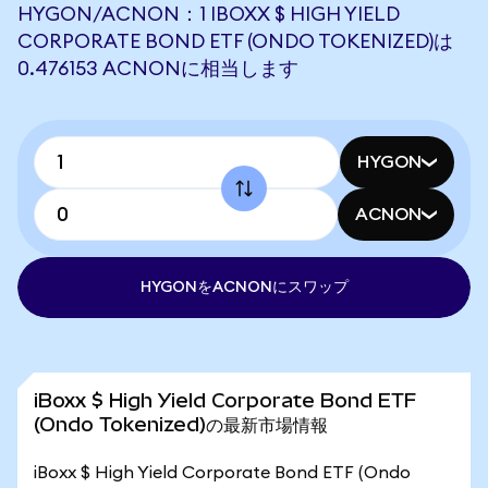
HYGON/ACNON：1 IBOXX $ HIGH YIELD
CORPORATE BOND ETF (ONDO TOKENIZED)は
0.476153 ACNONに相当します
HYGON
ACNON
HYGONをACNONにスワップ
iBoxx $ High Yield Corporate Bond ETF
(Ondo Tokenized)の最新市場情報
iBoxx $ High Yield Corporate Bond ETF (Ondo