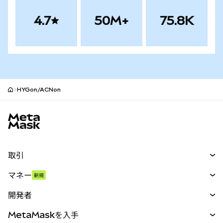
4.7
50M+
75.8K
HYGon/ACNon
MetaMaskサイトフッター
取引
スワップ
マネー
新規
予測
新規
購入
開発者
パーペチュアル
新規
カード
ドキュメントを表示
MetaMaskを入手
RWA
mUSD
新規