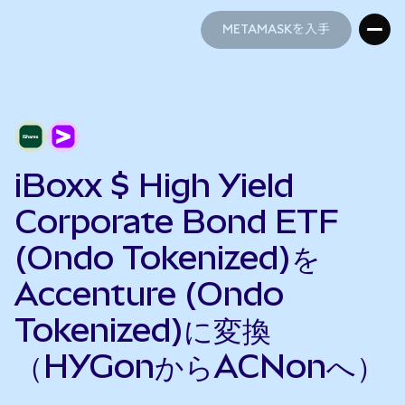
METAMASKを入手
METAMASKを入手
iBoxx $ High Yield
Corporate Bond ETF
(Ondo Tokenized)を
Accenture (Ondo
Tokenized)に変換
（HYGonからACNonへ）