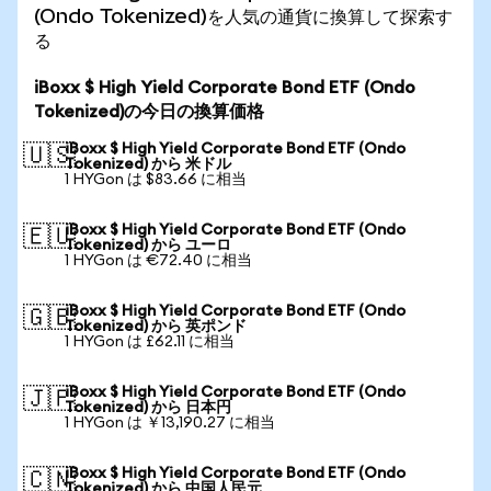
(Ondo Tokenized)を人気の通貨に換算して探索す
る
iBoxx $ High Yield Corporate Bond ETF (Ondo
Tokenized)の今日の換算価格
iBoxx $ High Yield Corporate Bond ETF (Ondo
🇺🇸
Tokenized) から 米ドル
1 HYGon は $83.66 に相当
iBoxx $ High Yield Corporate Bond ETF (Ondo
🇪🇺
Tokenized) から ユーロ
1 HYGon は €72.40 に相当
iBoxx $ High Yield Corporate Bond ETF (Ondo
🇬🇧
Tokenized) から 英ポンド
1 HYGon は £62.11 に相当
iBoxx $ High Yield Corporate Bond ETF (Ondo
🇯🇵
Tokenized) から 日本円
1 HYGon は ￥13,190.27 に相当
iBoxx $ High Yield Corporate Bond ETF (Ondo
🇨🇳
Tokenized) から 中国人民元