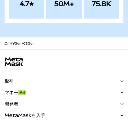
4.7
50M+
75.8K
HYGon/CEGon
MetaMaskサイトフッター
取引
スワップ
マネー
新規
予測
新規
購入
開発者
パーペチュアル
新規
カード
ドキュメントを表示
MetaMaskを入手
RWA
mUSD
新規
ダッシュボード
トランザクションシールド