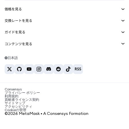
収益化
Smart Accounts Kit
Agent Wallet
新規
価格を見る
埋め込みウォレット
Snaps
ビットコインの価格
交換レートを見る
MetaMask Connect
イーサリアムの価格
報酬
新規
BTC→USD
Solanaの価格
ガイドを見る
Snaps
セキュリティ
ETH→USD
BTCの購入
Shiba Inuの価格
USDT→INR
コンテンツを見る
Web3サービス
サポート
ETHの購入
Pepeの価格
ビットコインウォレット
BTC→USDT
SOLの購入
キャリア
Tetherの価格
Solanaウォレット
日本語
BTC→INR
PEPEの購入
お問い合わせ
USDCの価格
おすすめの暗号資産カード
ETH→USDT
USDTの購入
Chanlinkの価格
おすすめのモバイル暗号資産ウォレット
USDT→PHP
USDCの購入
Polymarketとは？
BTC→EUR
SHIBの購入
Consensys
税制関連ニュース
プライバシー ポリシー
利用規約
BNBの購入
貢献者ライセンス契約
暗号資産の購入方法は？
サイトマップ
アクセシビリティ
ビットコインを売るには？
Cookieの管理
©2026 MetaMask • A Consensys Formation