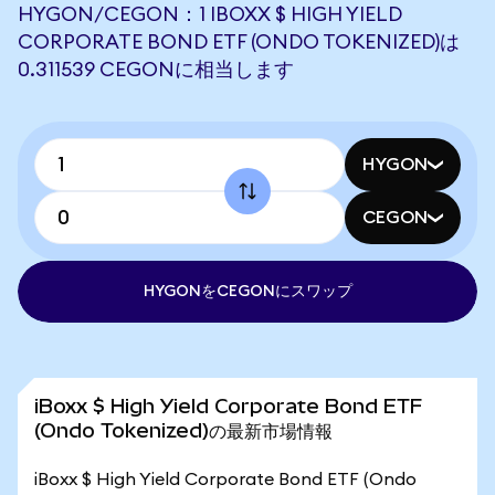
HYGON/CEGON：1 IBOXX $ HIGH YIELD
CORPORATE BOND ETF (ONDO TOKENIZED)は
0.311539 CEGONに相当します
HYGON
CEGON
HYGONをCEGONにスワップ
iBoxx $ High Yield Corporate Bond ETF
(Ondo Tokenized)の最新市場情報
iBoxx $ High Yield Corporate Bond ETF (Ondo