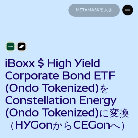
METAMASKを入手
METAMASKを入手
iBoxx $ High Yield
Corporate Bond ETF
(Ondo Tokenized)を
Constellation Energy
(Ondo Tokenized)に変換
（HYGonからCEGonへ）