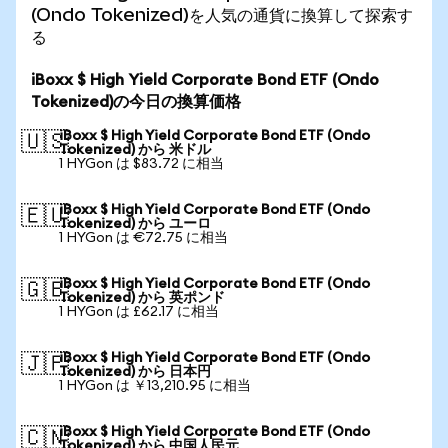
(Ondo Tokenized)を人気の通貨に換算して探索す
る
iBoxx $ High Yield Corporate Bond ETF (Ondo
Tokenized)の今日の換算価格
iBoxx $ High Yield Corporate Bond ETF (Ondo
🇺🇸
Tokenized) から 米ドル
1 HYGon は $83.72 に相当
iBoxx $ High Yield Corporate Bond ETF (Ondo
🇪🇺
Tokenized) から ユーロ
1 HYGon は €72.75 に相当
iBoxx $ High Yield Corporate Bond ETF (Ondo
🇬🇧
Tokenized) から 英ポンド
1 HYGon は £62.17 に相当
iBoxx $ High Yield Corporate Bond ETF (Ondo
🇯🇵
Tokenized) から 日本円
1 HYGon は ￥13,210.95 に相当
iBoxx $ High Yield Corporate Bond ETF (Ondo
🇨🇳
Tokenized) から 中国人民元