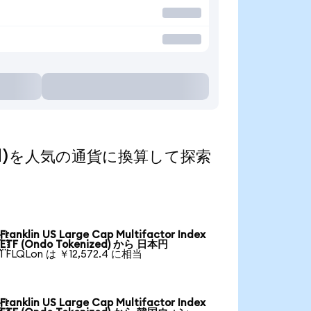
kenized)を人気の通貨に換算して探索
Franklin US Large Cap Multifactor Index

ETF (Ondo Tokenized) から 日本円
1 FLQLon は ￥12,572.4 に相当
Franklin US Large Cap Multifactor Index
