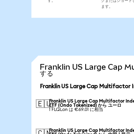
す。
グまたはショート
ます。
Franklin US Large Cap
する
Franklin US Large Cap Multifac
Franklin US Large Cap Multifactor Ind
🇪🇺
ETF (Ondo Tokenized) から ユーロ
1 FLQLon は €69.01 に相当
Franklin US Large Cap Multifactor Ind
🇨🇳