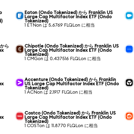
o
Eaton (Ondo Tokenized) から Franklin US
Large Cap Multifactor Index ETF (Ondo
d)
Tokenized)
1 ETNon は 5.6769 FLQLon に相当
) から
Chipotle (Ondo Tokenized) から Franklin US
ex
Large Cap Multifactor Index ETF (Ondo
Tokenized)
1 CMGon は 0.437516 FLQLon に相当
Accenture (Ondo Tokenized) から Franklin
ex
US Large Cap Multifactor Index ETF (Ondo
Tokenized)
1 ACNon は 2.1917 FLQLon に相当
Costco (Ondo Tokenized) から Franklin US
ex
Large Cap Multifactor Index ETF (Ondo
Tokenized)
1 COSTon は 11.8770 FLQLon に相当