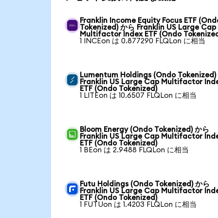
Franklin Income Equity Focus ETF (Ond
Tokenized) から Franklin US Large Cap
Multifactor Index ETF (Ondo Tokenize
1 INCEon は 0.877290 FLQLon に相当
Lumentum Holdings (Ondo Tokenized
Franklin US Large Cap Multifactor Ind
ETF (Ondo Tokenized)
1 LITEon は 10.6507 FLQLon に相当
Bloom Energy (Ondo Tokenized) から
Franklin US Large Cap Multifactor Ind
ETF (Ondo Tokenized)
1 BEon は 2.9488 FLQLon に相当
Futu Holdings (Ondo Tokenized) から
Franklin US Large Cap Multifactor Ind
ETF (Ondo Tokenized)
1 FUTUon は 1.4203 FLQLon に相当