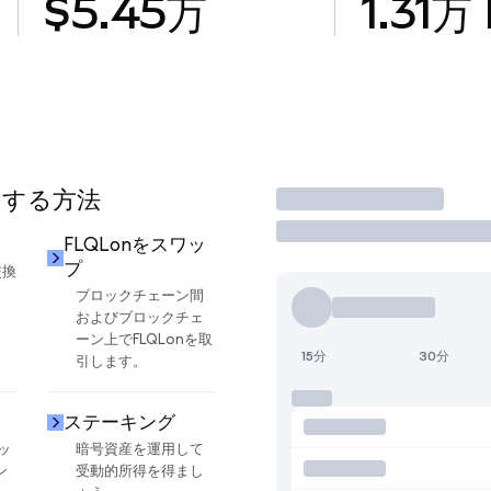
$5.45万
1.31万
用する方法
取引
FLQLonをスワッ
プ
交換
ブロックチェーン間
およびブロックチェ
ーン上でFLQLonを取
15分
30分
引します。
ステーキング
ッ
暗号資産を運用して
ン
受動的所得を得まし