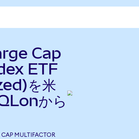
arge Cap
ndex ETF
ized)を米
QLonから
 CAP MULTIFACTOR