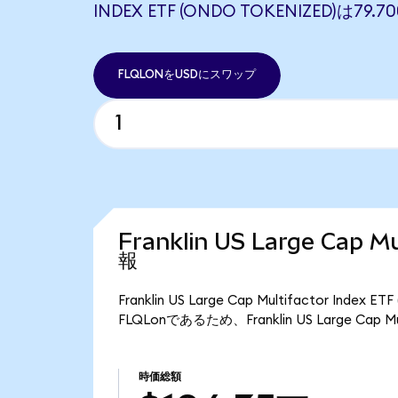
INDEX ETF (ONDO TOKENIZED)は79
FLQLONをUSDにスワップ
Franklin US Large Cap 
報
Franklin US Large Cap Multifactor I
FLQLonであるため、Franklin US Large Cap 
時価総額