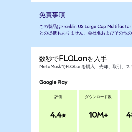
免責事項
この製品はFranklin US Large Cap Multifa
との提携もありません。会社名およびその他の
数秒でFLQLonを入手
MetaMaskでFLQLonを購入、売却、取
Google Play
評価
ダウンロード数
4.4
10M+
4