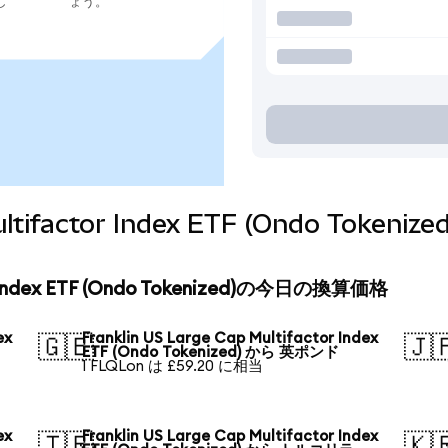
し
ょう。
 Multifactor Index ETF (Ondo To
tor Index ETF (Ondo Tokenized)の今日の換算価格
ex
Franklin US Large Cap Multifactor Index
🇬🇧
🇯
ETF (Ondo Tokenized) から 英ポンド
1 FLQLon は £59.20 に相当
ex
Franklin US Large Cap Multifactor Index
🇹🇷
🇰