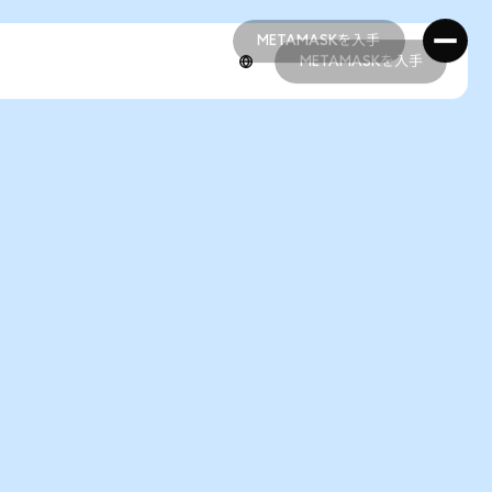
METAMASKを入手
METAMASKを入手
METAMASKを入手
METAMASKを入手