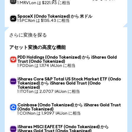
1 MRVLon は $221.93 に相当
SpaceX (Ondo Tokenized) から 米ドル
1 SPCXon は $135.43 に相当
さらに変換を探る
アセット変換の高度な機能
PDD Holdings (Ondo Tokenized) から iShares Gold
Trust (Ondo Tokenized)
1 PDDon は 1.1174 IAUon に相当
iShares Core S&P Total US Stock Market ETF (Ondo
Tokenized) から iShares Gold Trust (Ondo
Tokenized)
1 ITOTon は 2.0707 IAUon に相当
Coinbase (Ondo Tokenized) から iShares Gold Trust
(Ondo Tokenized)
1 COINon は 1.9097 IAUon に相当
iShares MSCI EAFE ETF (Ondo Tokenized) から
iShares Gold Trust (Ondo Tokenized)