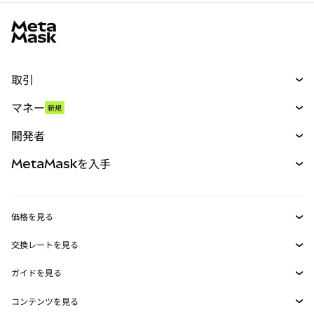
MetaMaskサイトフッター
取引
スワップ
マネー
新規
予測
新規
購入
開発者
パーペチュアル
新規
カード
ドキュメントを表示
MetaMaskを入手
RWA
mUSD
新規
ダッシュボード
トランザクションシールド
収益化
Smart Accounts Kit
Agent Wallet
新規
価格を見る
埋め込みウォレット
Snaps
ビットコインの価格
交換レートを見る
MetaMask Connect
イーサリアムの価格
報酬
新規
BTC→USD
Solanaの価格
ガイドを見る
Snaps
セキュリティ
ETH→USD
BTCの購入
Shiba Inuの価格
USDT→INR
コンテンツを見る
Web3サービス
サポート
ETHの購入
Pepeの価格
ビットコインウォレット