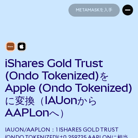
METAMASKを入手
METAMASKを入手
iShares Gold Trust
(Ondo Tokenized)を
Apple (Ondo Tokenized)
に変換（IAUonから
AAPLonへ）
IAUON/AAPLON：1 ISHARES GOLD TRUST
(ONDO TOKENIZED)は0.259725 AAPLONに相当