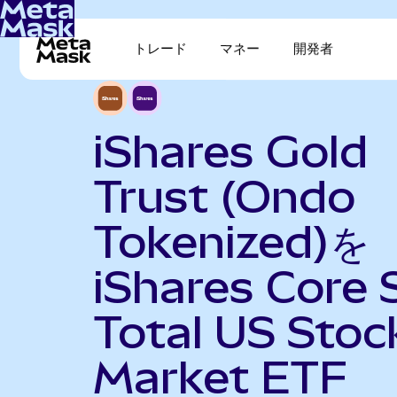
トレード
マネー
開発者
iShares Gold
Trust (Ondo
Tokenized)を
iShares Core
Total US Stoc
Market ETF