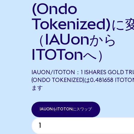
(Ondo
Tokenized)に
（IAUonから
ITOTonへ）
IAUON/ITOTON：1 ISHARES GOLD TR
(ONDO TOKENIZED)は0.481658 IT
ます
IAUONをITOTONにスワップ