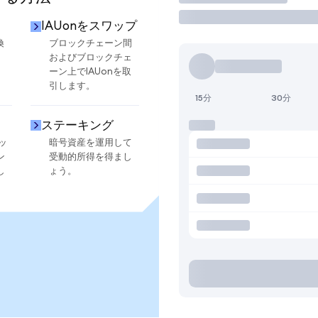
IAUonをスワップ
換
ブロックチェーン間
およびブロックチェ
ーン上でIAUonを取
引します。
15分
30分
ステーキング
ッ
暗号資産を運用して
ン
受動的所得を得まし
し
ょう。