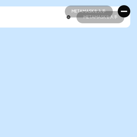
METAMASKを入手
METAMASKを入手
METAMASKを入手
METAMASKを入手