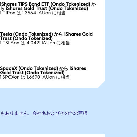
iShares TIPS Bond ETF (Ondo Tokenized) か
ら iShares Gold Trust (Ondo Tokenized)
1 TIPon は 1.3564 IAUon に相当
Tesla (Ondo Tokenized) から iShares Gold
Trust (Ondo Tokenized)
1 TSLAon は 4.0491 IAUon に相当
SpaceX (Ondo Tokenized) から iShares
Gold Trust (Ondo Tokenized)
1 SPCXon は 1.6690 IAUon に相当
stとの提携もありません。会社名およびその他の商標