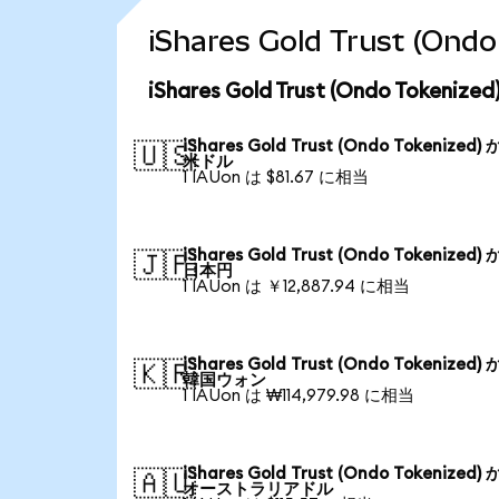
iShares Gold Trust 
iShares Gold Trust (Ondo Tok
iShares Gold Trust (Ondo Tokenized)
🇺🇸
米ドル
1 IAUon は $81.67 に相当
iShares Gold Trust (Ondo Tokenized)
🇯🇵
日本円
1 IAUon は ￥12,887.94 に相当
iShares Gold Trust (Ondo Tokenized)
🇰🇷
韓国ウォン
1 IAUon は ₩114,979.98 に相当
iShares Gold Trust (Ondo Tokenized)
🇦🇺
オーストラリアドル