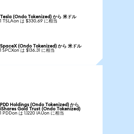
Tesla (Ondo Tokenized) から 米ドル
1 TSLAon は $330.69 に相当
SpaceX (Ondo Tokenized) から 米ドル
1 SPCXon は $136.31 に相当
PDD Holdings (Ondo Tokenized) から
iShares Gold Trust (Ondo Tokenized)
1 PDDon は 1.1220 IAUon に相当