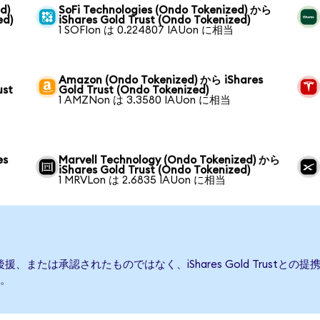
d)
SoFi Technologies (Ondo Tokenized) から
ed)
iShares Gold Trust (Ondo Tokenized)
1 SOFIon は 0.224807 IAUon に相当
Amazon (Ondo Tokenized) から iShares
ust
Gold Trust (Ondo Tokenized)
1 AMZNon は 3.3580 IAUon に相当
es
Marvell Technology (Ondo Tokenized) から
iShares Gold Trust (Ondo Tokenized)
1 MRVLon は 2.6835 IAUon に相当
て発行、後援、または承認されたものではなく、iShares Gold Tru
。