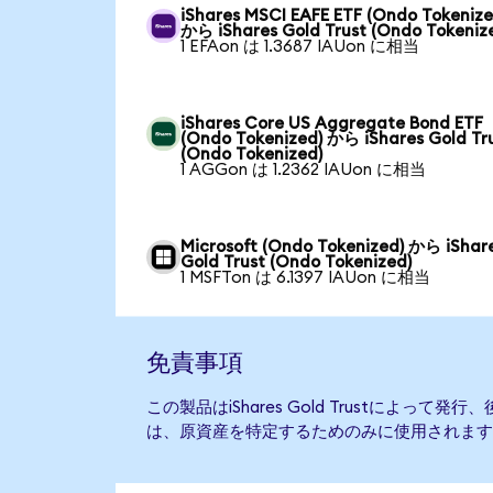
iShares MSCI EAFE ETF (Ondo Tokenize
から iShares Gold Trust (Ondo Tokeniz
1 EFAon は 1.3687 IAUon に相当
iShares Core US Aggregate Bond ETF
(Ondo Tokenized) から iShares Gold Tr
(Ondo Tokenized)
1 AGGon は 1.2362 IAUon に相当
Microsoft (Ondo Tokenized) から iShar
Gold Trust (Ondo Tokenized)
1 MSFTon は 6.1397 IAUon に相当
免責事項
この製品はiShares Gold Trustによっ
は、原資産を特定するためのみに使用されます