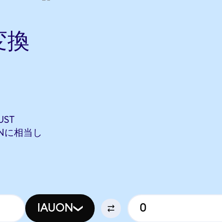
変換
UST
OTONに相当し
IAUON