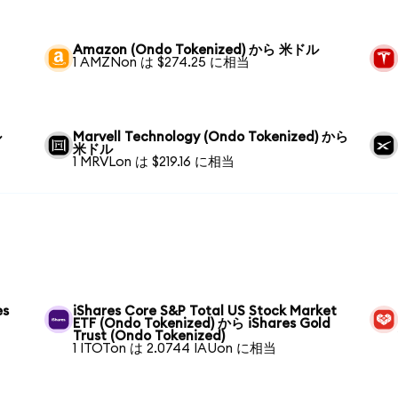
Amazon (Ondo Tokenized) から 米ドル
1 AMZNon は $274.25 に相当
ル
Marvell Technology (Ondo Tokenized) から
米ドル
1 MRVLon は $219.16 に相当
es
iShares Core S&P Total US Stock Market
ETF (Ondo Tokenized) から iShares Gold
Trust (Ondo Tokenized)
1 ITOTon は 2.0744 IAUon に相当