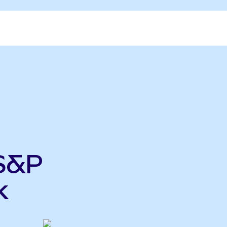
 S&P
k