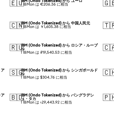
IBM (Ondo Tokenized) から ユーロ
🇪🇺
🇬
1 IBMon は €206.36 に相当
IBM (Ondo Tokenized) から 中国人民元
🇨🇳
🇹
1 IBMon は ￥1,605.38 に相当
IBM (Ondo Tokenized) から ロシア・ルーブ
🇷🇺
🇨
ル
1 IBMon は ₽19,540.53 に相当
リア
IBM (Ondo Tokenized) から シンガポールド
🇸🇬
🇨
ル
1 IBMon は $304.76 に相当
レア
IBM (Ondo Tokenized) から バングラデシ
🇧🇩
🇵
ュ・タカ
1 IBMon は ৳29,443.92 に相当