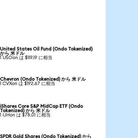
United States Oil Fund (Ondo Tokenized)
から 米ドル
1 USOon は $119.19 に相当
Chevron (Ondo Tokenized) から 米ドル
1 CVXon は $192.67 に相当
iShares Core S&P MidCap ETF (Ondo
Tokenized) から 米ドル
1 IJHon は $78.01 に相当
SPDR Gold Shares (Ondo Tokenized) から