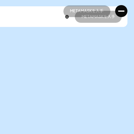
METAMASKを入手
METAMASKを入手
METAMASKを入手
METAMASKを入手