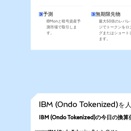
予測
無期限先物
IBMonと暗号資産予
最大50倍のレバレ
測市場で取引しま
ジでトークンをロ
す。
グまたはショート
ます。
IBM (Ondo Tokenize
IBM (Ondo Tokenized)の今日の換