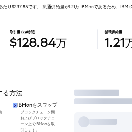
onあたり$237.88です。 流通供給量が1.21万 IBMonであるため、IBM (On
取引量
(24時間)
循環供給量
$128.84万
1.21
用する方法
取引
IBMonをスワップ
換
ブロックチェーン間
およびブロックチェ
ーン上でIBMonを取
引します。