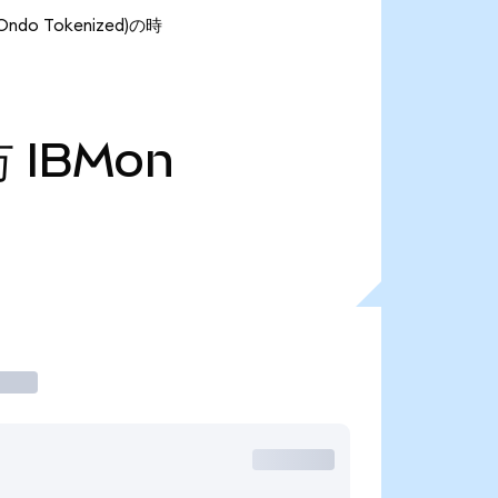
do Tokenized)の時
万
IBMon