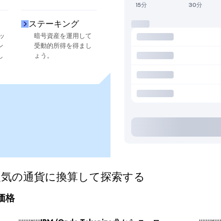
15分
30分
ステーキング
ッ
暗号資産を運用して
ン
受動的所得を得まし
し
ょう。
d)を人気の通貨に換算して探索する
算価格