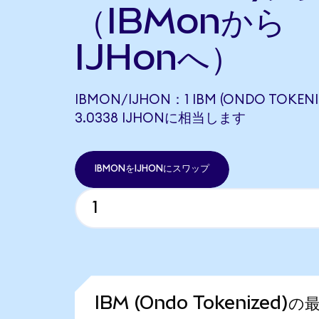
（IBMonから
IJHonへ）
IBMON/IJHON：1 IBM (ONDO TOKENI
3.0338 IJHONに相当します
IBMONをIJHONにスワップ
IBM (Ondo Tokenized