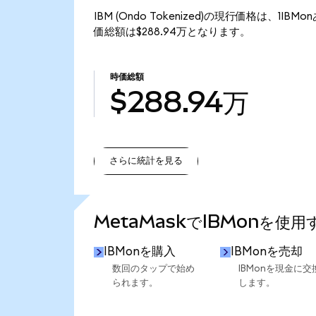
IBM (Ondo Tokenized)の現行価格は、1IBM
価総額は$288.94万となります。
時価総額
$288.94万
さらに統計を見る
さらに統計を見る
MetaMaskでIBMonを使
IBMonを購入
IBMonを売却
数回のタップで始め
IBMonを現金に交
られます。
します。