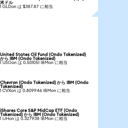
米ドル
1 GLDon は $387.87 に相当
United States Oil Fund (Ondo Tokenized)
から IBM (Ondo Tokenized)
1 USOon は 0.501051 IBMon に相当
Chevron (Ondo Tokenized) から IBM (Ondo
Tokenized)
1 CVXon は 0.809946 IBMon に相当
iShares Core S&P MidCap ETF (Ondo
Tokenized) から IBM (Ondo Tokenized)
1 IJHon は 0.327938 IBMon に相当