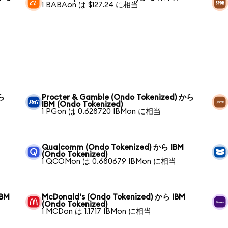
1 BABAon は $127.24 に相当
から
Procter & Gamble (Ondo Tokenized) から
IBM (Ondo Tokenized)
1 PGon は 0.628720 IBMon に相当
Qualcomm (Ondo Tokenized) から IBM
(Ondo Tokenized)
1 QCOMon は 0.680679 IBMon に相当
IBM
McDonald's (Ondo Tokenized) から IBM
(Ondo Tokenized)
1 MCDon は 1.1717 IBMon に相当