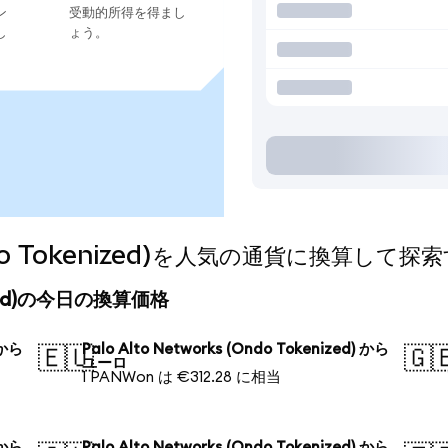
ン
受動的所得を得まし
し
ょう。
(Ondo Tokenized)を人気の通貨に換算して探
enized)の今日の換算価格
 から
Palo Alto Networks (Ondo Tokenized) から
🇪🇺
🇬
ユーロ
1 PANWon は €312.28 に相当
 から
Palo Alto Networks (Ondo Tokenized) から