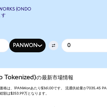
WORKS (ONDO
ます
PANWON
ndo Tokenized)の最新市場情報
zed)の現行価格は、1PANWonあたり$361.00です。 流通供給量が7035.4
d)の時価総額は$253.99万となります。