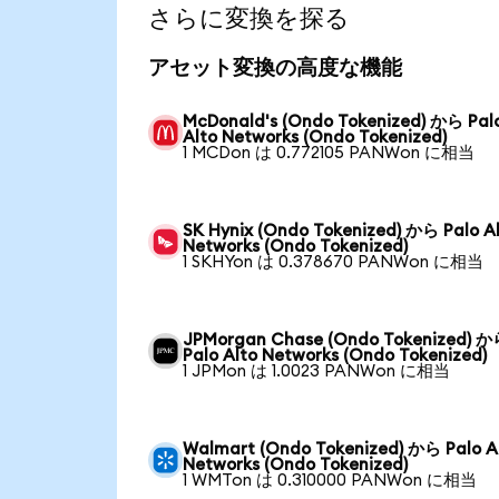
さらに変換を探る
アセット変換の高度な機能
McDonald's (Ondo Tokenized) から Pal
Alto Networks (Ondo Tokenized)
1 MCDon は 0.772105 PANWon に相当
SK Hynix (Ondo Tokenized) から Palo A
Networks (Ondo Tokenized)
1 SKHYon は 0.378670 PANWon に相当
JPMorgan Chase (Ondo Tokenized) 
Palo Alto Networks (Ondo Tokenized)
1 JPMon は 1.0023 PANWon に相当
Walmart (Ondo Tokenized) から Palo A
Networks (Ondo Tokenized)
1 WMTon は 0.310000 PANWon に相当