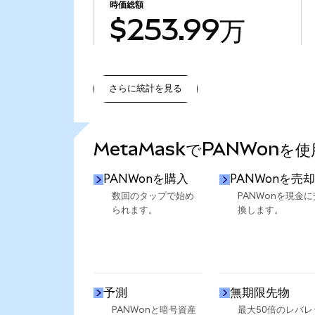
時価総額
$253.99万
さらに統計を見る
さらに統計を見る
MetaMaskでPANWonを
PANWonを購入
PANWonを売却
数回のタップで始め
PANWonを現金に
られます。
換します。
予測
無期限先物
PANWonと暗号資産
最大50倍のレバレ