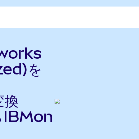
tworks
zed)を
変換
IBMon