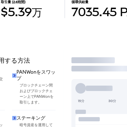
取引量
(24時間)
循環供給量
$5.39万
7035.45
使用する方法
取引
PANWonをスワッ
プ
交
ブロックチェーン間
およびブロックチェ
ーン上でPANWonを
15分
30分
取引します。
ステーキング
ッ
暗号資産を運用して