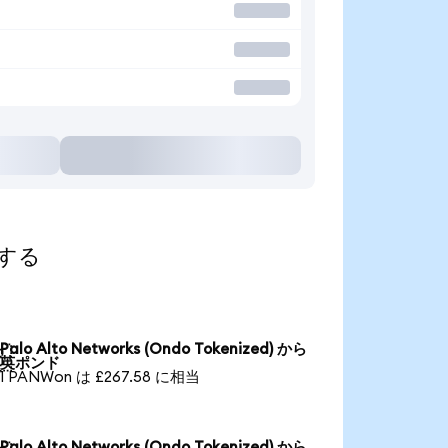
索する
Palo Alto Networks (Ondo Tokenized) から

英ポンド
1 PANWon は £267.58 に相当
Palo Alto Networks (Ondo Tokenized) から