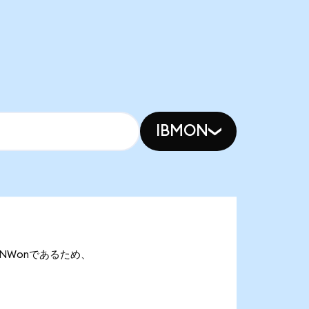
IBMON
5 PANWonであるため、