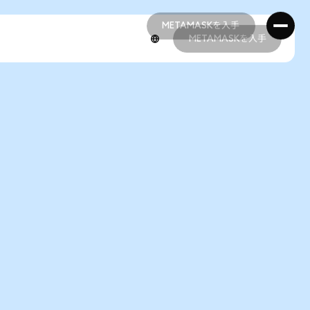
METAMASKを入手
METAMASKを入手
METAMASKを入手
METAMASKを入手