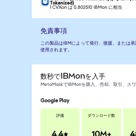
Tokenized)
1 CVXon は 0.802510 IBMon に相当
免責事項
この製品はIBMによって発行、後援、または
使用されます。
数秒でIBMonを入手
MetaMaskでIBMonを購入、売却、取引
Google Play
評価
ダウンロード数
4.4
10M+
4