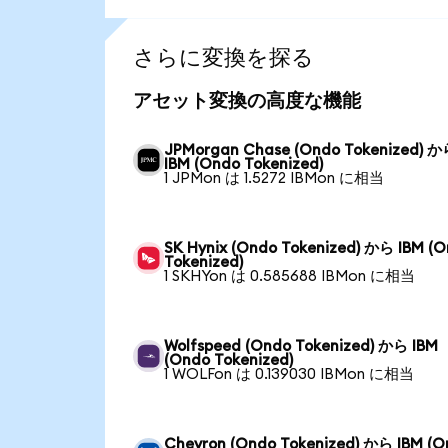
さらに変換を探る
アセット変換の高度な機能
JPMorgan Chase (Ondo Tokenized) 
IBM (Ondo Tokenized)
1 JPMon は 1.5272 IBMon に相当
SK Hynix (Ondo Tokenized) から IBM (
Tokenized)
1 SKHYon は 0.585688 IBMon に相当
Wolfspeed (Ondo Tokenized) から IBM
(Ondo Tokenized)
1 WOLFon は 0.139030 IBMon に相当
Chevron (Ondo Tokenized) から IBM (