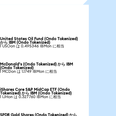
United States Oil Fund (Ondo Tokenized)
から IBM (Ondo Tokenized)
1 USOon は 0.495346 IBMon に相当
McDonald's (Ondo Tokenized) から IBM
(Ondo Tokenized)
1 MCDon は 1.1749 IBMon に相当
iShares Core S&P MidCap ETF (Ondo
Tokenized) から IBM (Ondo Tokenized)
1 IJHon は 0.327760 IBMon に相当
SPDR Gold Shares (Ondo Tokenized) から