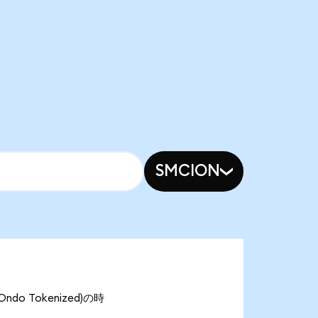
SMCION
do Tokenized)の時