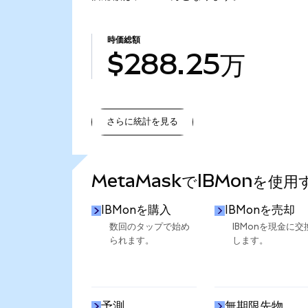
時価総額
$288.25万
さらに統計を見る
さらに統計を見る
MetaMaskでIBMonを使
IBMonを購入
IBMonを売却
数回のタップで始め
IBMonを現金に交
られます。
します。
予測
無期限先物