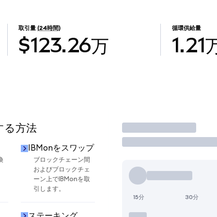
取引量
(24時間)
循環供給量
$123.26万
1.21
用する方法
取引
IBMonをスワップ
換
ブロックチェーン間
およびブロックチェ
ーン上でIBMonを取
引します。
15分
30分
ステーキング