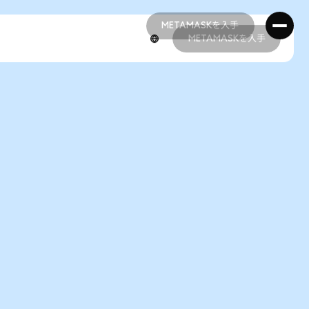
METAMASKを入手
METAMASKを入手
METAMASKを入手
METAMASKを入手