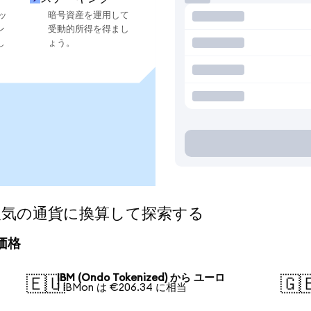
ッ
暗号資産を運用して
ン
受動的所得を得まし
し
ょう。
d)を人気の通貨に換算して探索する
算価格
IBM (Ondo Tokenized) から ユーロ
🇪🇺
🇬
1 IBMon は €206.34 に相当