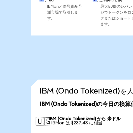
IBMonと暗号資産予
最大50倍のレバレ
測市場で取引しま
ジでトークンをロ
す。
グまたはショート
ます。
IBM (Ondo Tokenize
IBM (Ondo Tokenized)の今日の換
IBM (Ondo Tokenized) から 米ドル
🇺🇸
1 IBMon は $237.43 に相当