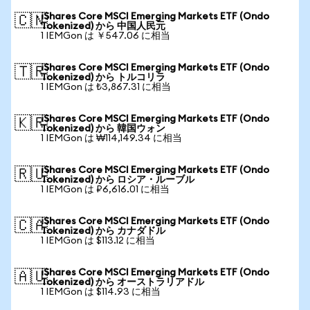
iShares Core MSCI Emerging Markets ETF (Ondo
🇨🇳
Tokenized) から 中国人民元
1 IEMGon は ￥547.06 に相当
iShares Core MSCI Emerging Markets ETF (Ondo
🇹🇷
Tokenized) から トルコリラ
1 IEMGon は ₺3,867.31 に相当
iShares Core MSCI Emerging Markets ETF (Ondo
🇰🇷
Tokenized) から 韓国ウォン
1 IEMGon は ₩114,149.34 に相当
iShares Core MSCI Emerging Markets ETF (Ondo
🇷🇺
Tokenized) から ロシア・ルーブル
1 IEMGon は ₽6,616.01 に相当
iShares Core MSCI Emerging Markets ETF (Ondo
🇨🇦
Tokenized) から カナダドル
1 IEMGon は $113.12 に相当
iShares Core MSCI Emerging Markets ETF (Ondo
🇦🇺
Tokenized) から オーストラリアドル
1 IEMGon は $114.93 に相当