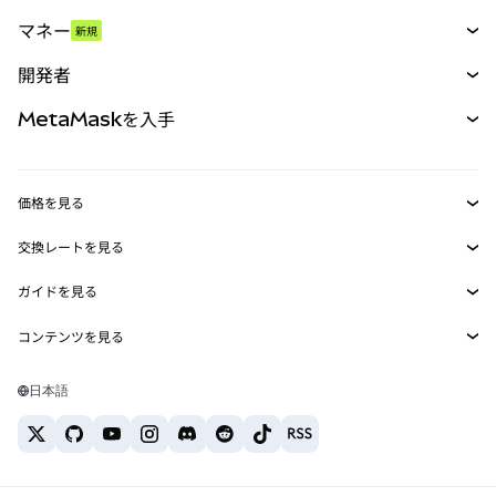
スワップ
マネー
新規
予測
新規
購入
開発者
パーペチュアル
新規
カード
ドキュメントを表示
MetaMaskを入手
RWA
mUSD
新規
ダッシュボード
トランザクションシールド
収益化
Smart Accounts Kit
Agent Wallet
新規
価格を見る
埋め込みウォレット
Snaps
ビットコインの価格
交換レートを見る
MetaMask Connect
イーサリアムの価格
報酬
新規
BTC→USD
Solanaの価格
ガイドを見る
Snaps
セキュリティ
ETH→USD
BTCの購入
Shiba Inuの価格
USDT→INR
コンテンツを見る
Web3サービス
サポート
ETHの購入
Pepeの価格
ビットコインウォレット
BTC→USDT
SOLの購入
キャリア
Tetherの価格
Solanaウォレット
日本語
BTC→INR
PEPEの購入
お問い合わせ
USDCの価格
おすすめの暗号資産カード
ETH→USDT
USDTの購入
Chanlinkの価格
おすすめのモバイル暗号資産ウォレット
USDT→PHP
USDCの購入
Polymarketとは？