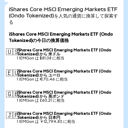
iShares Core MSCI Emerging Markets ETF
(Ondo Tokenized)を人気の通貨に換算して探索す
る
iShares Core MSCI Emerging Markets ETF (Ondo
Tokenized)の今日の換算価格
iShares Core MSCI Emerging Markets ETF (Ondo
🇺🇸
Tokenized) から 米ドル
1 IEMGon は $81.08 に相当
iShares Core MSCI Emerging Markets ETF (Ondo
🇪🇺
Tokenized) から ユーロ
1 IEMGon は €70.46 に相当
iShares Core MSCI Emerging Markets ETF (Ondo
🇬🇧
Tokenized) から 英ポンド
1 IEMGon は £60.21 に相当
iShares Core MSCI Emerging Markets ETF (Ondo
🇯🇵
Tokenized) から 日本円
1 IEMGon は ￥12,794.83 に相当