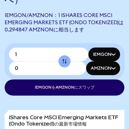
IEMGON/AMZNON：1 ISHARES CORE MSCI
EMERGING MARKETS ETF (ONDO TOKENIZED)は
0.294847 AMZNONに相当します
IEMGON
AMZNON
IEMGONをAMZNONにスワップ
iShares Core MSCI Emerging Markets ETF
(Ondo Tokenized)の最新市場情報