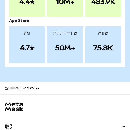
4.4
10M+
483.9K
App Store
評価
ダウンロード数
評価数
4.7
50M+
75.8K
IEMGon/AMZNon
MetaMaskサイトフッター
取引