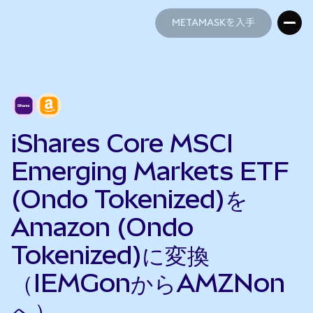
METAMASKを入手
METAMASKを入手
iShares Core MSCI
Emerging Markets ETF
(Ondo Tokenized)を
Amazon (Ondo
Tokenized)に変換
（IEMGonからAMZNon
へ）