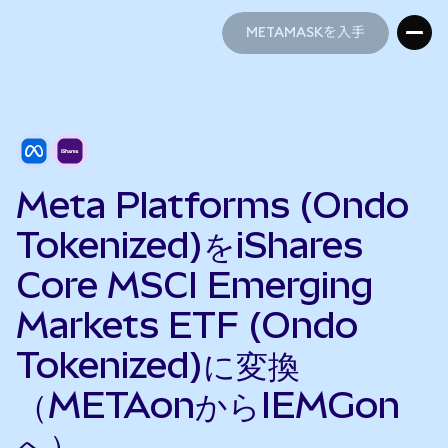
METAMASKを入手
METAMASKを入手
Meta Platforms (Ondo
Tokenized)をiShares
Core MSCI Emerging
Markets ETF (Ondo
Tokenized)に変換
（METAonからIEMGon
へ）