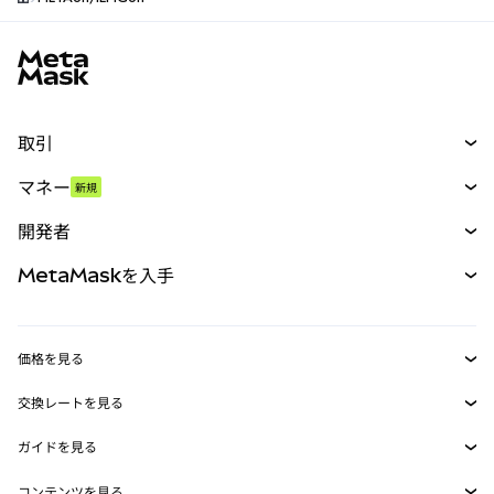
MetaMaskサイトフッター
取引
スワップ
マネー
新規
予測
新規
購入
開発者
パーペチュアル
新規
カード
ドキュメントを表示
MetaMaskを入手
RWA
mUSD
新規
ダッシュボード
トランザクションシールド
収益化
Smart Accounts Kit
Agent Wallet
新規
価格を見る
埋め込みウォレット
Snaps
ビットコインの価格
交換レートを見る
MetaMask Connect
イーサリアムの価格
報酬
新規
BTC→USD
Solanaの価格
ガイドを見る
Snaps
セキュリティ
ETH→USD
BTCの購入
Shiba Inuの価格
USDT→INR
コンテンツを見る
Web3サービス