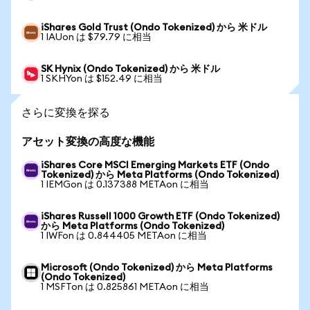
iShares Gold Trust (Ondo Tokenized) から 米ドル
1 IAUon は $79.79 に相当
SK Hynix (Ondo Tokenized) から 米ドル
1 SKHYon は $152.49 に相当
さらに変換を探る
アセット変換の高度な機能
iShares Core MSCI Emerging Markets ETF (Ondo
Tokenized) から Meta Platforms (Ondo Tokenized)
1 IEMGon は 0.137388 METAon に相当
iShares Russell 1000 Growth ETF (Ondo Tokenized)
から Meta Platforms (Ondo Tokenized)
1 IWFon は 0.844405 METAon に相当
Microsoft (Ondo Tokenized) から Meta Platforms
(Ondo Tokenized)
1 MSFTon は 0.825861 METAon に相当