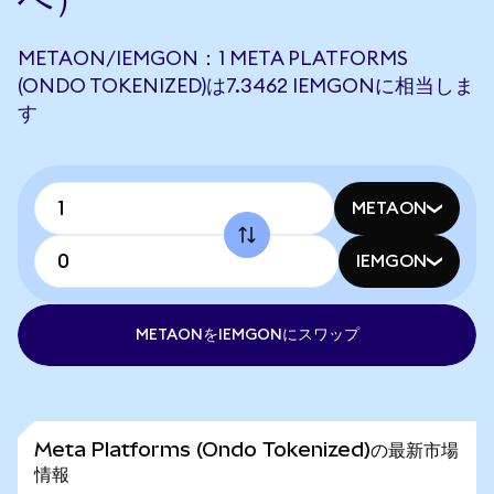
METAON/IEMGON：1 META PLATFORMS
(ONDO TOKENIZED)は7.3462 IEMGONに相当しま
す
METAON
IEMGON
METAONをIEMGONにスワップ
Meta Platforms (Ondo Tokenized)の最新市場
情報