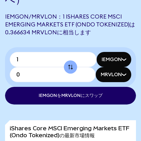
IEMGON/MRVLON：1 ISHARES CORE MSCI
EMERGING MARKETS ETF (ONDO TOKENIZED)は
0.366634 MRVLONに相当します
IEMGON
MRVLON
IEMGONをMRVLONにスワップ
iShares Core MSCI Emerging Markets ETF
(Ondo Tokenized)の最新市場情報