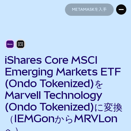
METAMASKを入手
METAMASKを入手
iShares Core MSCI
Emerging Markets ETF
(Ondo Tokenized)を
Marvell Technology
(Ondo Tokenized)に変換
（IEMGonからMRVLon
へ）