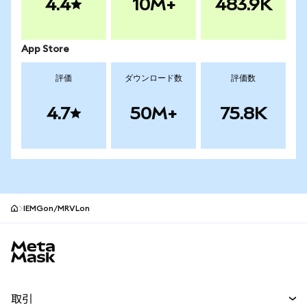
4.4
10M+
483.9K
App Store
評価
ダウンロード数
評価数
4.7
50M+
75.8K
IEMGon/MRVLon
MetaMaskサイトフッター
取引