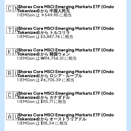
iShares Core MSCI Emerging Markets ETF (Ondo
🇨🇳
Tokenized) から 中国人民元
1 IEMGon は ￥549.95 に相当
iShares Core MSCI Emerging Markets ETF (Ondo
🇹🇷
Tokenized) から トルコリラ
1 IEMGon は ₺3,887.76 に相当
iShares Core MSCI Emerging Markets ETF (Ondo
🇰🇷
Tokenized) から 韓国ウォン
1 IEMGon は ₩114,756.31 に相当
iShares Core MSCI Emerging Markets ETF (Ondo
🇷🇺
Tokenized) から ロシア・ルーブル
1 IEMGon は ₽6,705.39 に相当
iShares Core MSCI Emerging Markets ETF (Ondo
🇨🇦
Tokenized) から カナダドル
1 IEMGon は $113.71 に相当
iShares Core MSCI Emerging Markets ETF (Ondo
🇦🇺
Tokenized) から オーストラリアドル
1 IEMGon は $115.34 に相当