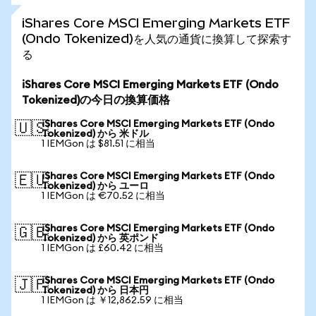
iShares Core MSCI Emerging Markets ETF
(Ondo Tokenized)を人気の通貨に換算して探索す
る
iShares Core MSCI Emerging Markets ETF (Ondo
Tokenized)の今日の換算価格
iShares Core MSCI Emerging Markets ETF (Ondo
🇺🇸
Tokenized) から 米ドル
1 IEMGon は $81.51 に相当
iShares Core MSCI Emerging Markets ETF (Ondo
🇪🇺
Tokenized) から ユーロ
1 IEMGon は €70.52 に相当
iShares Core MSCI Emerging Markets ETF (Ondo
🇬🇧
Tokenized) から 英ポンド
1 IEMGon は £60.42 に相当
iShares Core MSCI Emerging Markets ETF (Ondo
🇯🇵
Tokenized) から 日本円
1 IEMGon は ￥12,862.59 に相当