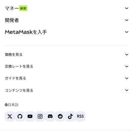
スワップ
マネー
新規
予測
新規
購入
開発者
パーペチュアル
新規
カード
ドキュメントを表示
MetaMaskを入手
RWA
mUSD
新規
ダッシュボード
トランザクションシールド
収益化
Smart Accounts Kit
Agent Wallet
新規
価格を見る
埋め込みウォレット
Snaps
ビットコインの価格
交換レートを見る
MetaMask Connect
イーサリアムの価格
報酬
新規
BTC→USD
Solanaの価格
ガイドを見る
Snaps
セキュリティ
ETH→USD
BTCの購入
Shiba Inuの価格
USDT→INR
コンテンツを見る
Web3サービス
サポート
ETHの購入
Pepeの価格
ビットコインウォレット
BTC→USDT
SOLの購入
キャリア
Tetherの価格
Solanaウォレット
日本語
BTC→INR
PEPEの購入
お問い合わせ
USDCの価格
おすすめの暗号資産カード
ETH→USDT
USDTの購入
Chanlinkの価格
おすすめのモバイル暗号資産ウォレット
USDT→PHP
USDCの購入
Polymarketとは？