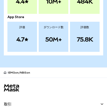
4.4
10M+
484K
App Store
評価
ダウンロード数
評価数
4.7
50M+
75.8K
IEMGon/NBISon
MetaMaskサイトフッター
取引