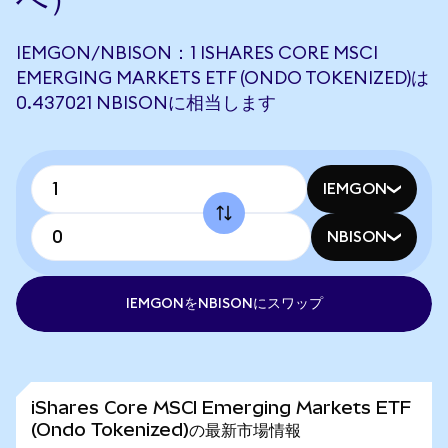
IEMGON/NBISON：1 ISHARES CORE MSCI
EMERGING MARKETS ETF (ONDO TOKENIZED)は
0.437021 NBISONに相当します
IEMGON
NBISON
IEMGONをNBISONにスワップ
iShares Core MSCI Emerging Markets ETF
(Ondo Tokenized)の最新市場情報