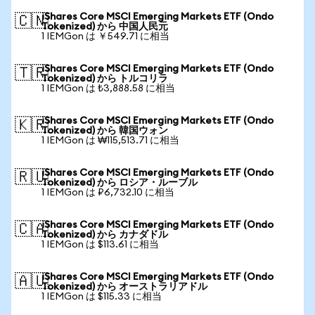
iShares Core MSCI Emerging Markets ETF (Ondo
🇨🇳
Tokenized) から 中国人民元
1 IEMGon は ￥549.71 に相当
iShares Core MSCI Emerging Markets ETF (Ondo
🇹🇷
Tokenized) から トルコリラ
1 IEMGon は ₺3,888.58 に相当
iShares Core MSCI Emerging Markets ETF (Ondo
🇰🇷
Tokenized) から 韓国ウォン
1 IEMGon は ₩115,513.71 に相当
iShares Core MSCI Emerging Markets ETF (Ondo
🇷🇺
Tokenized) から ロシア・ルーブル
1 IEMGon は ₽6,732.10 に相当
iShares Core MSCI Emerging Markets ETF (Ondo
🇨🇦
Tokenized) から カナダドル
1 IEMGon は $113.61 に相当
iShares Core MSCI Emerging Markets ETF (Ondo
🇦🇺
Tokenized) から オーストラリアドル
1 IEMGon は $115.33 に相当