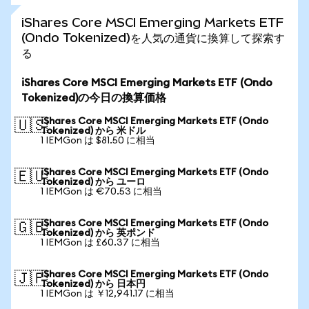
iShares Core MSCI Emerging Markets ETF
(Ondo Tokenized)を人気の通貨に換算して探索す
る
iShares Core MSCI Emerging Markets ETF (Ondo
Tokenized)の今日の換算価格
iShares Core MSCI Emerging Markets ETF (Ondo
🇺🇸
Tokenized) から 米ドル
1 IEMGon は $81.50 に相当
iShares Core MSCI Emerging Markets ETF (Ondo
🇪🇺
Tokenized) から ユーロ
1 IEMGon は €70.53 に相当
iShares Core MSCI Emerging Markets ETF (Ondo
🇬🇧
Tokenized) から 英ポンド
1 IEMGon は £60.37 に相当
iShares Core MSCI Emerging Markets ETF (Ondo
🇯🇵
Tokenized) から 日本円
1 IEMGon は ￥12,941.17 に相当