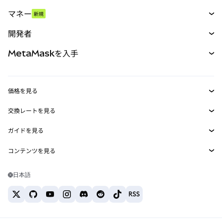
スワップ
マネー
新規
予測
新規
購入
開発者
パーペチュアル
新規
カード
ドキュメントを表示
MetaMaskを入手
RWA
mUSD
新規
ダッシュボード
トランザクションシールド
収益化
Smart Accounts Kit
Agent Wallet
新規
価格を見る
埋め込みウォレット
Snaps
ビットコインの価格
交換レートを見る
MetaMask Connect
イーサリアムの価格
報酬
新規
BTC→USD
Solanaの価格
ガイドを見る
Snaps
セキュリティ
ETH→USD
BTCの購入
Shiba Inuの価格
USDT→INR
コンテンツを見る
Web3サービス
サポート
ETHの購入
Pepeの価格
ビットコインウォレット
BTC→USDT
SOLの購入
キャリア
Tetherの価格
Solanaウォレット
日本語
BTC→INR
PEPEの購入
お問い合わせ
USDCの価格
おすすめの暗号資産カード
ETH→USDT
USDTの購入
Chanlinkの価格
おすすめのモバイル暗号資産ウォレット
USDT→PHP
USDCの購入
Polymarketとは？