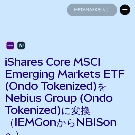
METAMASKを入手
METAMASKを入手
iShares Core MSCI
Emerging Markets ETF
(Ondo Tokenized)を
Nebius Group (Ondo
Tokenized)に変換
（IEMGonからNBISon
へ）