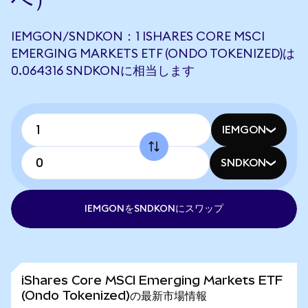
IEMGON/SNDKON：1 ISHARES CORE MSCI
EMERGING MARKETS ETF (ONDO TOKENIZED)は
0.064316 SNDKONに相当します
IEMGON
SNDKON
IEMGONをSNDKONにスワップ
iShares Core MSCI Emerging Markets ETF
(Ondo Tokenized)の最新市場情報