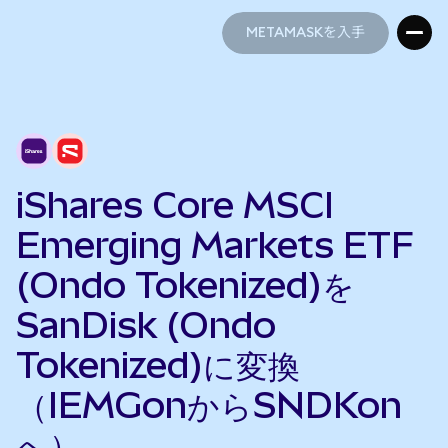
METAMASKを入手
METAMASKを入手
iShares Core MSCI
Emerging Markets ETF
(Ondo Tokenized)を
SanDisk (Ondo
Tokenized)に変換
（IEMGonからSNDKon
へ）