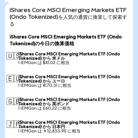
iShares Core MSCI Emerging Markets ETF
(Ondo Tokenized)を人気の通貨に換算して探索す
る
iShares Core MSCI Emerging Markets ETF (Ondo
Tokenized)の今日の換算価格
iShares Core MSCI Emerging Markets ETF (Ondo
🇺🇸
Tokenized) から 米ドル
1 IEMGon は $81.02 に相当
iShares Core MSCI Emerging Markets ETF (Ondo
🇪🇺
Tokenized) から ユーロ
1 IEMGon は €70.31 に相当
iShares Core MSCI Emerging Markets ETF (Ondo
🇬🇧
Tokenized) から 英ポンド
1 IEMGon は £60.22 に相当
iShares Core MSCI Emerging Markets ETF (Ondo
🇯🇵
Tokenized) から 日本円
1 IEMGon は ￥12,833.95 に相当