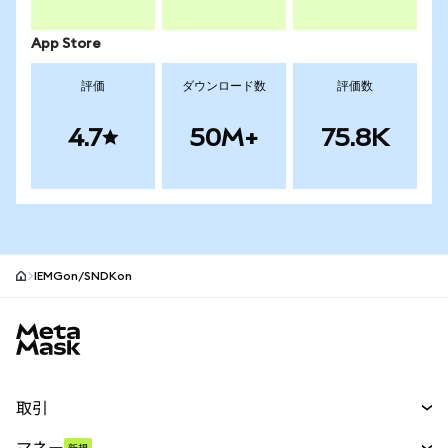
App Store
評価
ダウンロード数
評価数
4.7
50M+
75.8K
IEMGon/SNDKon
MetaMaskサイトフッター
取引
スワップ
マネー
新規