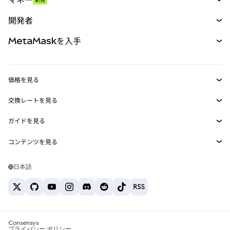
予測
新規
購入
開発者
パーペチュアル
新規
カード
ドキュメントを表示
MetaMaskを入手
RWA
mUSD
新規
ダッシュボード
トランザクションシールド
収益化
Smart Accounts Kit
Agent Wallet
新規
価格を見る
埋め込みウォレット
Snaps
ビットコインの価格
交換レートを見る
MetaMask Connect
イーサリアムの価格
報酬
新規
BTC→USD
Solanaの価格
ガイドを見る
Snaps
セキュリティ
ETH→USD
BTCの購入
Shiba Inuの価格
USDT→INR
コンテンツを見る
Web3サービス
サポート
ETHの購入
Pepeの価格
ビットコインウォレット
BTC→USDT
SOLの購入
キャリア
Tetherの価格
Solanaウォレット
日本語
BTC→INR
PEPEの購入
お問い合わせ
USDCの価格
おすすめの暗号資産カード
ETH→USDT
USDTの購入
Chanlinkの価格
おすすめのモバイル暗号資産ウォレット
USDT→PHP
USDCの購入
Polymarketとは？
BTC→EUR
SHIBの購入
Consensys
税制関連ニュース
プライバシー ポリシー