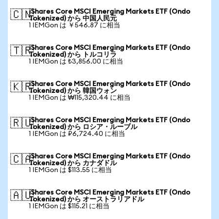
iShares Core MSCI Emerging Markets ETF (Ondo
🇨🇳
Tokenized) から 中国人民元
1 IEMGon は ￥546.87 に相当
iShares Core MSCI Emerging Markets ETF (Ondo
🇹🇷
Tokenized) から トルコリラ
1 IEMGon は ₺3,856.00 に相当
iShares Core MSCI Emerging Markets ETF (Ondo
🇰🇷
Tokenized) から 韓国ウォン
1 IEMGon は ₩115,320.44 に相当
iShares Core MSCI Emerging Markets ETF (Ondo
🇷🇺
Tokenized) から ロシア・ルーブル
1 IEMGon は ₽6,724.40 に相当
iShares Core MSCI Emerging Markets ETF (Ondo
🇨🇦
Tokenized) から カナダドル
1 IEMGon は $113.55 に相当
iShares Core MSCI Emerging Markets ETF (Ondo
🇦🇺
Tokenized) から オーストラリアドル
1 IEMGon は $115.21 に相当