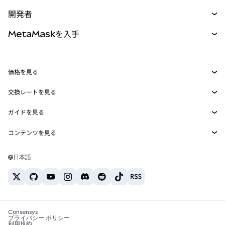
予測
新規
購入
開発者
パーペチュアル
新規
カード
ドキュメントを表示
MetaMaskを入手
RWA
mUSD
新規
ダッシュボード
トランザクションシールド
収益化
Smart Accounts Kit
Agent Wallet
新規
価格を見る
埋め込みウォレット
Snaps
ビットコインの価格
交換レートを見る
MetaMask Connect
イーサリアムの価格
報酬
新規
BTC→USD
Solanaの価格
ガイドを見る
Snaps
セキュリティ
ETH→USD
BTCの購入
Shiba Inuの価格
USDT→INR
コンテンツを見る
Web3サービス
サポート
ETHの購入
Pepeの価格
ビットコインウォレット
BTC→USDT
SOLの購入
キャリア
Tetherの価格
Solanaウォレット
日本語
BTC→INR
PEPEの購入
お問い合わせ
USDCの価格
おすすめの暗号資産カード
ETH→USDT
USDTの購入
Chanlinkの価格
おすすめのモバイル暗号資産ウォレット
USDT→PHP
USDCの購入
Polymarketとは？
BTC→EUR
SHIBの購入
Consensys
税制関連ニュース
プライバシー ポリシー
利用規約