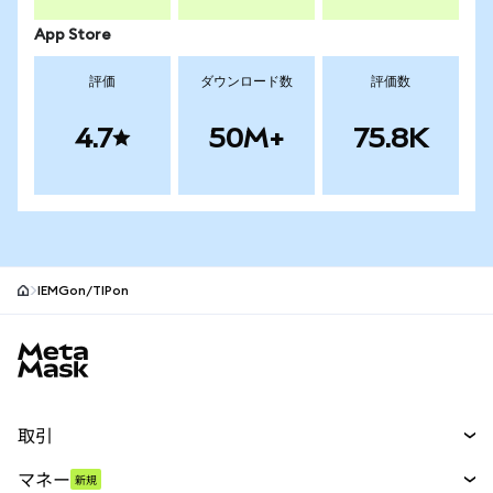
App Store
評価
ダウンロード数
評価数
4.7
50M+
75.8K
IEMGon/TIPon
MetaMaskサイトフッター
取引
スワップ
マネー
新規