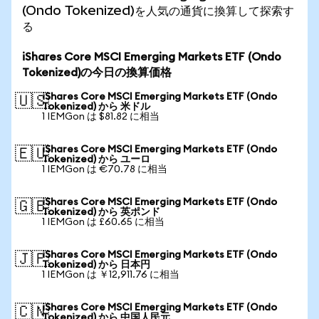
(Ondo Tokenized)を人気の通貨に換算して探索す
る
iShares Core MSCI Emerging Markets ETF (Ondo
Tokenized)の今日の換算価格
iShares Core MSCI Emerging Markets ETF (Ondo
🇺🇸
Tokenized) から 米ドル
1 IEMGon は $81.82 に相当
iShares Core MSCI Emerging Markets ETF (Ondo
🇪🇺
Tokenized) から ユーロ
1 IEMGon は €70.78 に相当
iShares Core MSCI Emerging Markets ETF (Ondo
🇬🇧
Tokenized) から 英ポンド
1 IEMGon は £60.65 に相当
iShares Core MSCI Emerging Markets ETF (Ondo
🇯🇵
Tokenized) から 日本円
1 IEMGon は ￥12,911.76 に相当
iShares Core MSCI Emerging Markets ETF (Ondo
🇨🇳
Tokenized) から 中国人民元