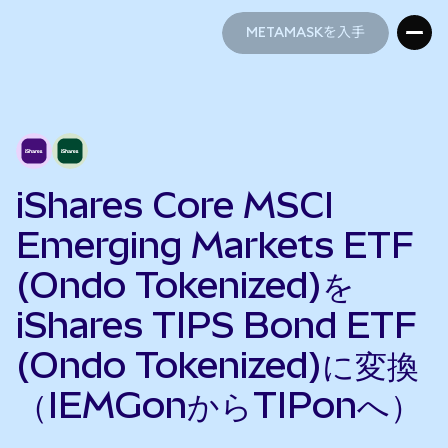
METAMASKを入手
METAMASKを入手
iShares Core MSCI
Emerging Markets ETF
(Ondo Tokenized)を
iShares TIPS Bond ETF
(Ondo Tokenized)に変換
（IEMGonからTIPonへ）