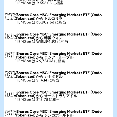
1 IEMGon は ￥552.05 に相当
iShares Core MSCI Emerging Markets ETF (Ondo
🇹🇷
Tokenized) から トルコリラ
1 IEMGon は ₺3,902.66 に相当
iShares Core MSCI Emerging Markets ETF (Ondo
🇰🇷
Tokenized) から 韓国ウォン
1 IEMGon は ₩115,194.93 に相当
iShares Core MSCI Emerging Markets ETF (Ondo
🇷🇺
Tokenized) から ロシア・ルーブル
1 IEMGon は ₽6,731.08 に相当
iShares Core MSCI Emerging Markets ETF (Ondo
🇨🇦
Tokenized) から カナダドル
1 IEMGon は $114.14 に相当
iShares Core MSCI Emerging Markets ETF (Ondo
🇦🇺
Tokenized) から オーストラリアドル
1 IEMGon は $115.78 に相当
iShares Core MSCI Emerging Markets ETF (Ondo
🇸🇬
Tokenized) から シンガポールドル