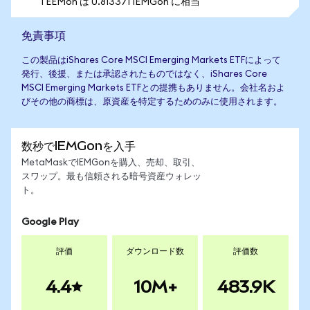
1 EEMon は 0.813371 IEMGon に相当
免責事項
この製品はiShares Core MSCI Emerging Markets ETFによって
発行、後援、または承認されたものではなく、iShares Core
MSCI Emerging Markets ETFとの提携もありません。会社名およ
びその他の商標は、原資産を特定するためのみに使用されます。
数秒でIEMGonを入手
MetaMaskでIEMGonを購入、売却、取引、
スワップ。最も信頼される暗号資産ウォレッ
ト。
Google Play
評価
ダウンロード数
評価数
4.4
10M+
483.9K