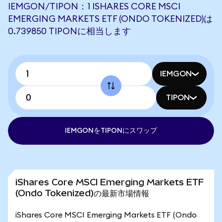
IEMGON/TIPON：1 ISHARES CORE MSCI
EMERGING MARKETS ETF (ONDO TOKENIZED)は
0.739850 TIPONに相当します
IEMGON
TIPON
IEMGONをTIPONにスワップ
iShares Core MSCI Emerging Markets ETF
(Ondo Tokenized)の最新市場情報
iShares Core MSCI Emerging Markets ETF (Ondo