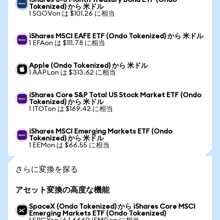
iShares 0-3 Month Treasury Bond ETF (Ondo
Tokenized) から 米ドル
1 SGOVon は $101.26 に相当
iShares MSCI EAFE ETF (Ondo Tokenized) から 米ドル
1 EFAon は $111.78 に相当
Apple (Ondo Tokenized) から 米ドル
1 AAPLon は $313.62 に相当
iShares Core S&P Total US Stock Market ETF (Ondo
Tokenized) から 米ドル
1 ITOTon は $169.42 に相当
iShares MSCI Emerging Markets ETF (Ondo
Tokenized) から 米ドル
1 EEMon は $66.55 に相当
さらに変換を探る
アセット変換の高度な機能
SpaceX (Ondo Tokenized) から iShares Core MSCI
Emerging Markets ETF (Ondo Tokenized)