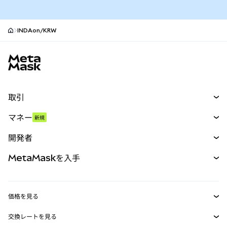
INDAon/KRW
MetaMaskサイトフッター
取引
スワップ
マネー
新規
予測
新規
購入
開発者
パーペチュアル
新規
カード
ドキュメントを表示
MetaMaskを入手
RWA
mUSD
新規
ダッシュボード
トランザクションシールド
収益化
Smart Accounts Kit
Agent Wallet
新規
価格を見る
埋め込みウォレット
Snaps
ビットコインの価格
交換レートを見る
MetaMask Connect
イーサリアムの価格
報酬
新規
BTC→USD