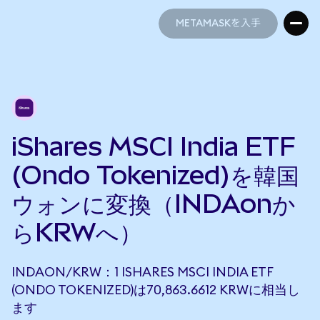
METAMASKを入手
METAMASKを入手
iShares MSCI India ETF
(Ondo Tokenized)を韓国
ウォンに変換（INDAonか
らKRWへ）
INDAON/KRW：1 ISHARES MSCI INDIA ETF
(ONDO TOKENIZED)は70,863.6612 KRWに相当し
ます