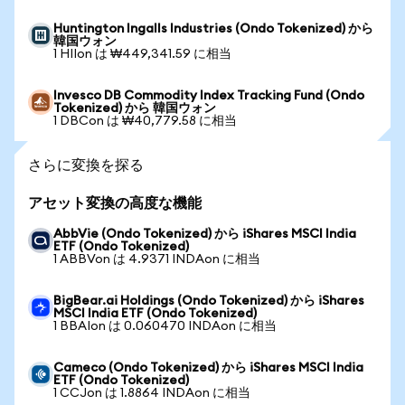
Huntington Ingalls Industries (Ondo Tokenized) から
韓国ウォン
1 HIIon は ₩449,341.59 に相当
Invesco DB Commodity Index Tracking Fund (Ondo
Tokenized) から 韓国ウォン
1 DBCon は ₩40,779.58 に相当
さらに変換を探る
アセット変換の高度な機能
AbbVie (Ondo Tokenized) から iShares MSCI India
ETF (Ondo Tokenized)
1 ABBVon は 4.9371 INDAon に相当
BigBear.ai Holdings (Ondo Tokenized) から iShares
MSCI India ETF (Ondo Tokenized)
1 BBAIon は 0.060470 INDAon に相当
Cameco (Ondo Tokenized) から iShares MSCI India
ETF (Ondo Tokenized)
1 CCJon は 1.8864 INDAon に相当