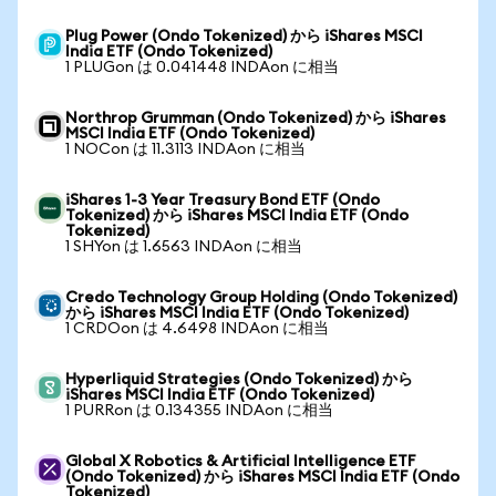
Plug Power (Ondo Tokenized) から iShares MSCI
India ETF (Ondo Tokenized)
1 PLUGon は 0.041448 INDAon に相当
Northrop Grumman (Ondo Tokenized) から iShares
MSCI India ETF (Ondo Tokenized)
1 NOCon は 11.3113 INDAon に相当
iShares 1-3 Year Treasury Bond ETF (Ondo
Tokenized) から iShares MSCI India ETF (Ondo
Tokenized)
1 SHYon は 1.6563 INDAon に相当
Credo Technology Group Holding (Ondo Tokenized)
から iShares MSCI India ETF (Ondo Tokenized)
1 CRDOon は 4.6498 INDAon に相当
Hyperliquid Strategies (Ondo Tokenized) から
iShares MSCI India ETF (Ondo Tokenized)
1 PURRon は 0.134355 INDAon に相当
Global X Robotics & Artificial Intelligence ETF
(Ondo Tokenized) から iShares MSCI India ETF (Ondo
Tokenized)