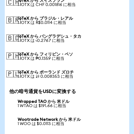
IoTeX から スイスフラン
🇨🇭
1 IOTX は CHF 0.001816 に相当
IoTeX から ブラジル・レアル
🇧🇷
1 IOTX は R$0.0114 に相当
IoTeX から バングラデシュ・タカ
🇧🇩
1 IOTX は ৳0.2767 に相当
IoTeX から フィリピン・ペソ
🇵🇭
1 IOTX は ₱0.1359 に相当
IoTeX から ポーランド ズロチ
🇵🇱
1 IOTX は zł 0.008353 に相当
他の暗号通貨をUSDに変換する
Wrapped TAO から 米ドル
1 WTAO は $191.66 に相当
Wootrade Network から 米ドル
1 WOO は $0.0113 に相当