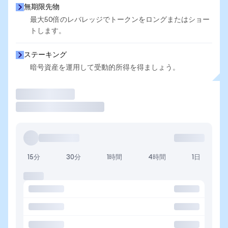
無期限先物
最大50倍のレバレッジでトークンをロングまたはショー
トします。
ステーキング
暗号資産を運用して受動的所得を得ましょう。
取引
15分
30分
1時間
4時間
1日