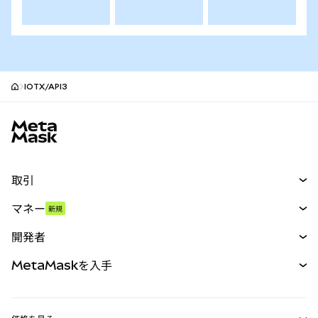
IOTX/API3
MetaMaskサイトフッター
取引
スワップ
マネー
新規
予測
新規
購入
開発者
パーペチュアル
新規
カード
ドキュメントを表示
MetaMaskを入手
RWA
mUSD
新規
ダッシュボード
トランザクションシールド
収益化
Smart Accounts Kit
Agent Wallet
新規