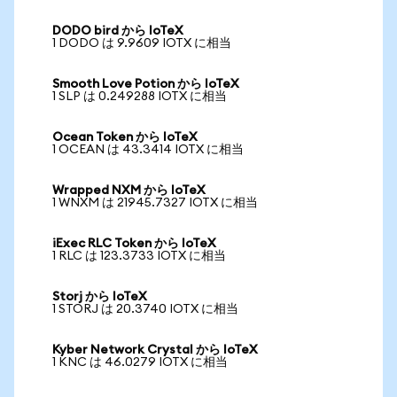
DODO bird から IoTeX
1 DODO は 9.9609 IOTX に相当
Smooth Love Potion から IoTeX
1 SLP は 0.249288 IOTX に相当
Ocean Token から IoTeX
1 OCEAN は 43.3414 IOTX に相当
Wrapped NXM から IoTeX
1 WNXM は 21945.7327 IOTX に相当
iExec RLC Token から IoTeX
1 RLC は 123.3733 IOTX に相当
Storj から IoTeX
1 STORJ は 20.3740 IOTX に相当
Kyber Network Crystal から IoTeX
1 KNC は 46.0279 IOTX に相当