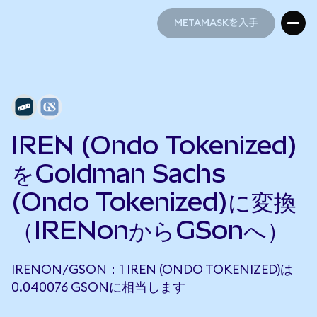
METAMASKを入手
METAMASKを入手
IREN (Ondo Tokenized)
をGoldman Sachs
(Ondo Tokenized)に変換
（IRENonからGSonへ）
IRENON/GSON：1 IREN (ONDO TOKENIZED)は
0.040076 GSONに相当します