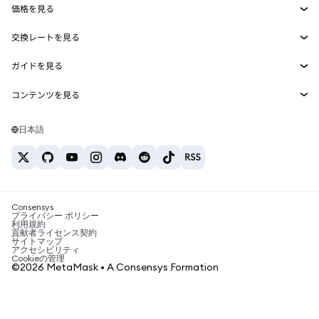
価格を見る
埋め込みウォレット
Snaps
ビットコインの価格
交換レートを見る
MetaMask Connect
イーサリアムの価格
報酬
新規
BTC→USD
Solanaの価格
ガイドを見る
Snaps
セキュリティ
ETH→USD
BTCの購入
Shiba Inuの価格
USDT→INR
コンテンツを見る
Web3サービス
サポート
ETHの購入
Pepeの価格
ビットコインウォレット
BTC→USDT
SOLの購入
キャリア
Tetherの価格
Solanaウォレット
日本語
BTC→INR
PEPEの購入
お問い合わせ
USDCの価格
おすすめの暗号資産カード
ETH→USDT
USDTの購入
Chanlinkの価格
おすすめのモバイル暗号資産ウォレット
USDT→PHP
USDCの購入
Polymarketとは？
BTC→EUR
SHIBの購入
Consensys
税制関連ニュース
プライバシー ポリシー
利用規約
BNBの購入
貢献者ライセンス契約
暗号資産の購入方法は？
サイトマップ
アクセシビリティ
ビットコインを売るには？
Cookieの管理
©2026 MetaMask • A Consensys Formation