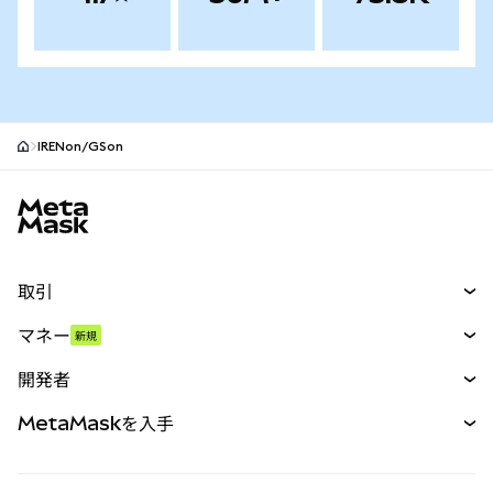
IRENon/GSon
MetaMaskサイトフッター
取引
スワップ
マネー
新規
予測
新規
購入
開発者
パーペチュアル
新規
カード
ドキュメントを表示
MetaMaskを入手
RWA
mUSD
新規
ダッシュボード
トランザクションシールド
収益化
Smart Accounts Kit
Agent Wallet
新規