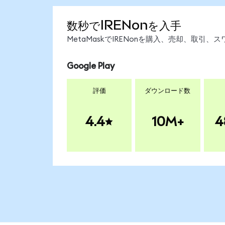
数秒でIRENonを入手
MetaMaskでIRENonを購入、売却、取
Google Play
評価
ダウンロード数
4.4
10M+
4