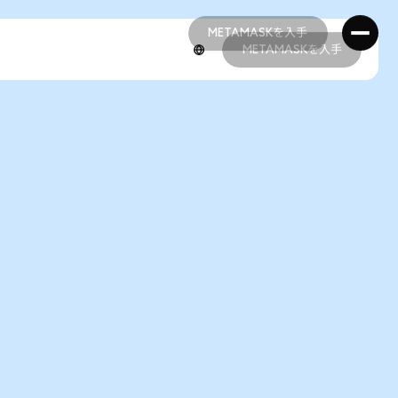
METAMASKを入手
METAMASKを入手
METAMASKを入手
METAMASKを入手