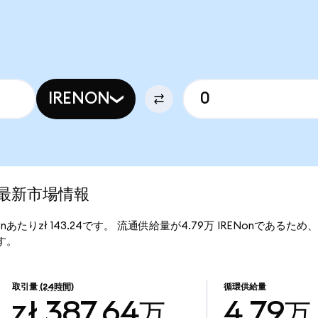
IRENON
)の最新市場情報
ENonあたりzł 143.24です。 流通供給量が4.79万 IRENonであるため、I
ます。
取引量
(24時間)
循環供給量
zł 387.64万
4.79万