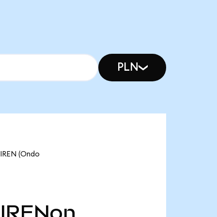
PLN
REN (Ondo
IRENon