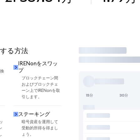
用する方法
取引
IRENonをスワッ
プ
交換
ブロックチェーン間
およびブロックチェ
ーン上でIRENonを取
15分
30分
引します。
ステーキング
ッ
暗号資産を運用して
ン
受動的所得を得まし
し
ょう。