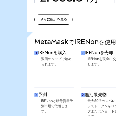
さらに統計を見る
さらに統計を見る
MetaMaskでIRENonを使
IRENonを購入
IRENonを売却
数回のタップで始め
IRENonを現金に
られます。
します。
予測
無期限先物
IRENonと暗号資産予
最大50倍のレバレ
測市場で取引しま
ジでトークンをロ
す。
グまたはショート