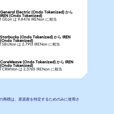
General Electric (Ondo Tokenized) から
IREN (Ondo Tokenized)
1 GEon は 9.8476 IRENon に相当
Starbucks (Ondo Tokenized) から IREN
(Ondo Tokenized)
1 SBUXon は 2.7913 IRENon に相当
CoreWeave (Ondo Tokenized) から IREN
(Ondo Tokenized)
1 CRWVon は 2.3765 IRENon に相当
他の商標は、原資産を特定するためのみに使用さ