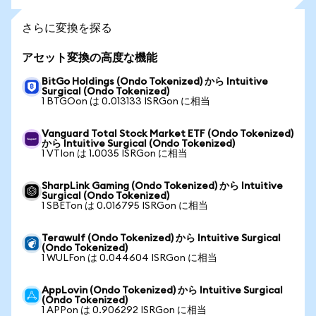
さらに変換を探る
アセット変換の高度な機能
BitGo Holdings (Ondo Tokenized) から Intuitive
Surgical (Ondo Tokenized)
1 BTGOon は 0.013133 ISRGon に相当
Vanguard Total Stock Market ETF (Ondo Tokenized)
から Intuitive Surgical (Ondo Tokenized)
1 VTIon は 1.0035 ISRGon に相当
SharpLink Gaming (Ondo Tokenized) から Intuitive
Surgical (Ondo Tokenized)
1 SBETon は 0.016795 ISRGon に相当
Terawulf (Ondo Tokenized) から Intuitive Surgical
(Ondo Tokenized)
1 WULFon は 0.044604 ISRGon に相当
AppLovin (Ondo Tokenized) から Intuitive Surgical
(Ondo Tokenized)
1 APPon は 0.906292 ISRGon に相当