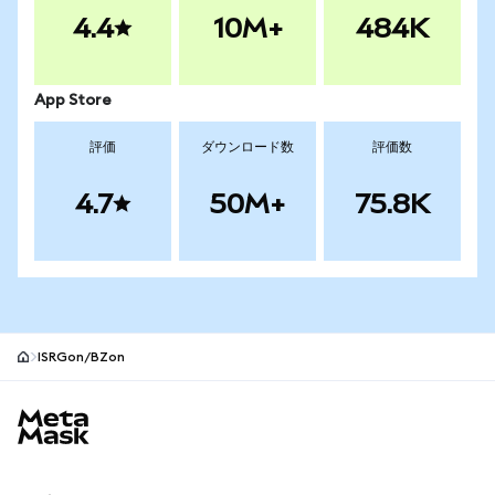
4.4
10M+
484K
App Store
評価
ダウンロード数
評価数
4.7
50M+
75.8K
ISRGon/BZon
MetaMaskサイトフッター