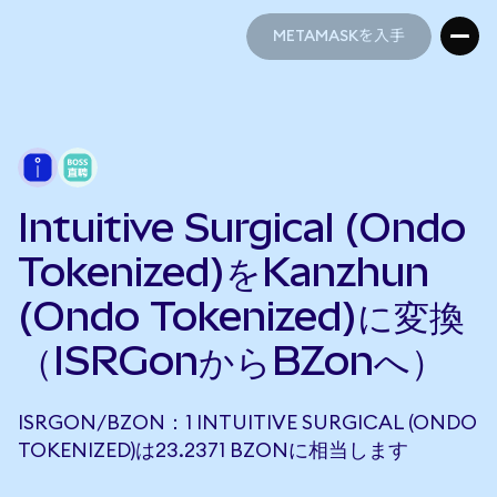
METAMASKを入手
METAMASKを入手
Intuitive Surgical (Ondo
Tokenized)をKanzhun
(Ondo Tokenized)に変換
（ISRGonからBZonへ）
ISRGON/BZON：1 INTUITIVE SURGICAL (ONDO
TOKENIZED)は23.2371 BZONに相当します