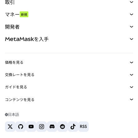
取引
スワップ
マネー
新規
予測
新規
購入
開発者
パーペチュアル
新規
カード
ドキュメントを表示
MetaMaskを入手
RWA
mUSD
新規
ダッシュボード
トランザクションシールド
収益化
Smart Accounts Kit
Agent Wallet
新規
価格を見る
埋め込みウォレット
Snaps
ビットコインの価格
交換レートを見る
MetaMask Connect
イーサリアムの価格
報酬
新規
BTC→USD
Solanaの価格
ガイドを見る
Snaps
セキュリティ
ETH→USD
BTCの購入
Shiba Inuの価格
USDT→INR
コンテンツを見る
Web3サービス
サポート
ETHの購入
Pepeの価格
ビットコインウォレット
BTC→USDT
SOLの購入
キャリア
Tetherの価格
Solanaウォレット
日本語
BTC→INR
PEPEの購入
お問い合わせ
USDCの価格
おすすめの暗号資産カード
ETH→USDT
USDTの購入
Chanlinkの価格
おすすめのモバイル暗号資産ウォレット
USDT→PHP