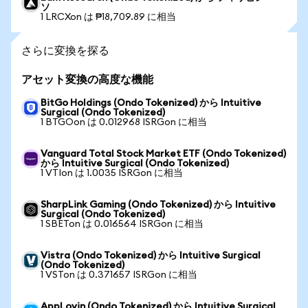
ソ
1 LRCXon は ₱18,709.89 に相当
さらに変換を探る
アセット変換の高度な機能
BitGo Holdings (Ondo Tokenized) から Intuitive
Surgical (Ondo Tokenized)
1 BTGOon は 0.012968 ISRGon に相当
Vanguard Total Stock Market ETF (Ondo Tokenized)
から Intuitive Surgical (Ondo Tokenized)
1 VTIon は 1.0035 ISRGon に相当
SharpLink Gaming (Ondo Tokenized) から Intuitive
Surgical (Ondo Tokenized)
1 SBETon は 0.016564 ISRGon に相当
Vistra (Ondo Tokenized) から Intuitive Surgical
(Ondo Tokenized)
1 VSTon は 0.371657 ISRGon に相当
AppLovin (Ondo Tokenized) から Intuitive Surgical