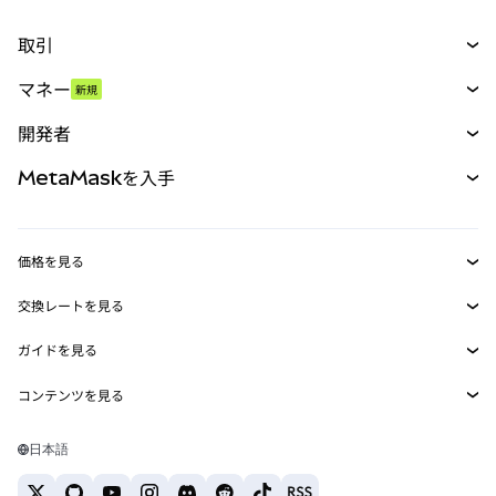
取引
スワップ
マネー
新規
予測
新規
購入
開発者
パーペチュアル
新規
カード
ドキュメントを表示
MetaMaskを入手
RWA
mUSD
新規
ダッシュボード
トランザクションシールド
収益化
Smart Accounts Kit
Agent Wallet
新規
価格を見る
埋め込みウォレット
Snaps
ビットコインの価格
交換レートを見る
MetaMask Connect
イーサリアムの価格
報酬
新規
BTC→USD
Solanaの価格
ガイドを見る
Snaps
セキュリティ
ETH→USD
BTCの購入
Shiba Inuの価格
USDT→INR
コンテンツを見る
Web3サービス
サポート
ETHの購入
Pepeの価格
ビットコインウォレット
BTC→USDT
SOLの購入
キャリア
Tetherの価格
Solanaウォレット
日本語
BTC→INR
PEPEの購入
お問い合わせ
USDCの価格
おすすめの暗号資産カード
ETH→USDT