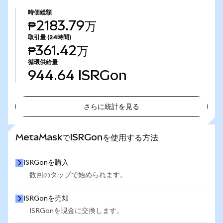
時価総額
₱2183.79万
取引量
(24時間)
₱361.42万
循環供給量
944.64
ISRGon
さらに統計を見る
さらに統計を見る
MetaMaskでISRGonを使用する方法
ISRGonを購入
数回のタップで始められます。
ISRGonを売却
ISRGonを現金に交換します。