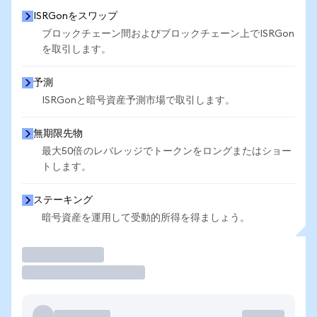
ISRGonをスワップ
ブロックチェーン間およびブロックチェーン上でISRGon
を取引します。
予測
ISRGonと暗号資産予測市場で取引します。
無期限先物
最大50倍のレバレッジでトークンをロングまたはショー
トします。
ステーキング
暗号資産を運用して受動的所得を得ましょう。
取引