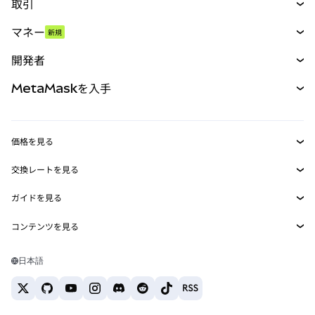
取引
スワップ
マネー
新規
予測
新規
購入
開発者
パーペチュアル
新規
カード
ドキュメントを表示
MetaMaskを入手
RWA
mUSD
新規
ダッシュボード
トランザクションシールド
収益化
Smart Accounts Kit
Agent Wallet
新規
価格を見る
埋め込みウォレット
Snaps
ビットコインの価格
交換レートを見る
MetaMask Connect
イーサリアムの価格
報酬
新規
BTC→USD
Solanaの価格
ガイドを見る
Snaps
セキュリティ
ETH→USD
BTCの購入
Shiba Inuの価格
USDT→INR
コンテンツを見る
Web3サービス
サポート
ETHの購入
Pepeの価格
ビットコインウォレット
BTC→USDT
SOLの購入
キャリア
Tetherの価格
Solanaウォレット
日本語
BTC→INR
PEPEの購入
お問い合わせ
USDCの価格
おすすめの暗号資産カード
ETH→USDT
USDTの購入
Chanlinkの価格
おすすめのモバイル暗号資産ウォレット
USDT→PHP