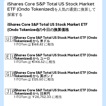
iShares Core S&P Total US Stock Market
ETF (Ondo Tokenized)を人気の通貨に換算して
探索する
iShares Core S&P Total US Stock Market ETF
(Ondo Tokenized)の今日の換算価格
iShares Core S&P Total US Stock Market ETF (Ondo
🇺🇸
Tokenized) から 米ドル
1 ITOTon は $168.82 に相当
iShares Core S&P Total US Stock Market ETF (Ondo
🇪🇺
Tokenized) から ユーロ
1 ITOTon は €146.52 に相当
iShares Core S&P Total US Stock Market ETF (Ondo
🇬🇧
Tokenized) から 英ポンド
1 ITOTon は £125.50 に相当
iShares Core S&P Total US Stock Market ETF (Ondo
🇯🇵
Tokenized) から 日本円
1 ITOTon は ￥26,752.33 に相当