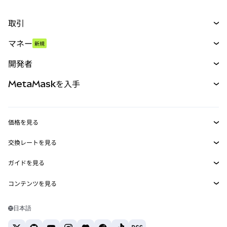
取引
スワップ
マネー
新規
予測
新規
購入
開発者
パーペチュアル
新規
カード
ドキュメントを表示
MetaMaskを入手
RWA
mUSD
新規
ダッシュボード
トランザクションシールド
収益化
Smart Accounts Kit
Agent Wallet
新規
価格を見る
埋め込みウォレット
Snaps
ビットコインの価格
交換レートを見る
MetaMask Connect
イーサリアムの価格
報酬
新規
BTC→USD
Solanaの価格
ガイドを見る
Snaps
セキュリティ
ETH→USD
BTCの購入
Shiba Inuの価格
USDT→INR
コンテンツを見る
Web3サービス
サポート
ETHの購入
Pepeの価格
ビットコインウォレット
BTC→USDT
SOLの購入
キャリア
Tetherの価格
Solanaウォレット
日本語
BTC→INR
PEPEの購入
お問い合わせ
USDCの価格
おすすめの暗号資産カード