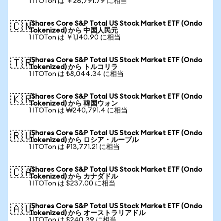
1 ITOTon は ￥26,791.79 に相当
iShares Core S&P Total US Stock Market ETF (Ondo
🇨🇳
Tokenized) から 中国人民元
1 ITOTon は ￥1,140.90 に相当
iShares Core S&P Total US Stock Market ETF (Ondo
🇹🇷
Tokenized) から トルコリラ
1 ITOTon は ₺8,044.34 に相当
iShares Core S&P Total US Stock Market ETF (Ondo
🇰🇷
Tokenized) から 韓国ウォン
1 ITOTon は ₩240,791.4 に相当
iShares Core S&P Total US Stock Market ETF (Ondo
🇷🇺
Tokenized) から ロシア・ルーブル
1 ITOTon は ₽13,771.21 に相当
iShares Core S&P Total US Stock Market ETF (Ondo
🇨🇦
Tokenized) から カナダドル
1 ITOTon は $237.00 に相当
iShares Core S&P Total US Stock Market ETF (Ondo
🇦🇺
Tokenized) から オーストラリアドル
1 ITOTon は $240.39 に相当