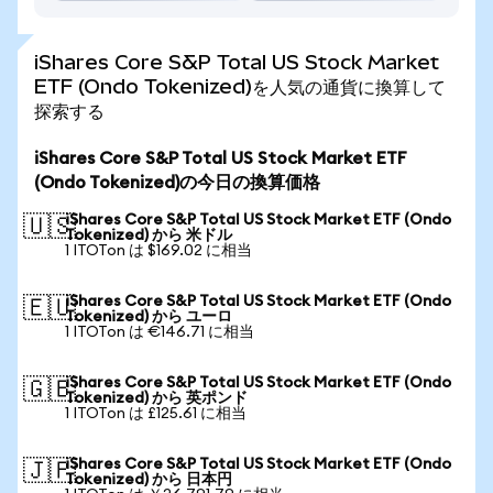
iShares Core S&P Total US Stock Market
ETF (Ondo Tokenized)を人気の通貨に換算して
探索する
iShares Core S&P Total US Stock Market ETF
(Ondo Tokenized)の今日の換算価格
iShares Core S&P Total US Stock Market ETF (Ondo
🇺🇸
Tokenized) から 米ドル
1 ITOTon は $169.02 に相当
iShares Core S&P Total US Stock Market ETF (Ondo
🇪🇺
Tokenized) から ユーロ
1 ITOTon は €146.71 に相当
iShares Core S&P Total US Stock Market ETF (Ondo
🇬🇧
Tokenized) から 英ポンド
1 ITOTon は £125.61 に相当
iShares Core S&P Total US Stock Market ETF (Ondo
🇯🇵
Tokenized) から 日本円