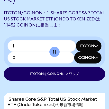
ITOTON/COINON：1 ISHARES CORE S&P TOTAL
US STOCK MARKET ETF (ONDO TOKENIZED)は
1.1452 COINONに相当します
ITOTON
COINON
ITOTONをCOINONにスワップ
iShares Core S&P Total US Stock Market
ETF (Ondo Tokenized)の最新市場情報