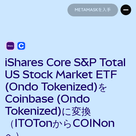
METAMASKを入手
METAMASKを入手
iShares Core S&P Total
US Stock Market ETF
(Ondo Tokenized)を
Coinbase (Ondo
Tokenized)に変換
（ITOTonからCOINon
へ）