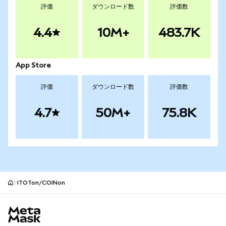
評価
ダウンロード数
評価数
4.4
10M+
483.7K
App Store
評価
ダウンロード数
評価数
4.7
50M+
75.8K
ITOTon/COINon
MetaMaskサイトフッター