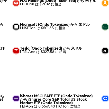
d) か
PDD Holdings (Ondo Tokenized) から 米ドル
1 PDDon は $91.02 に相当
から
Microsoft (Ondo Tokenized) から 米ドル
1 MSFTon は $501.55 に相当
ETF
Tesla (Ondo Tokenized) から 米ドル
1 TSLAon は $327.58 に相当
 から
iShares MSCI EAFE ETF (Ondo Tokenized)
et
から iShares Core S&P Total US Stock
Market ETF (Ondo Tokenized)
1 EFAon は 0.656340 ITOTon に相当