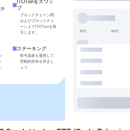
ITOTonをスワッ
プ
交換
ブロックチェーン間
およびブロックチェ
ーン上でITOTonを取
15分
30分
引します。
ステーキング
ッ
暗号資産を運用して
ン
受動的所得を得まし
し
ょう。