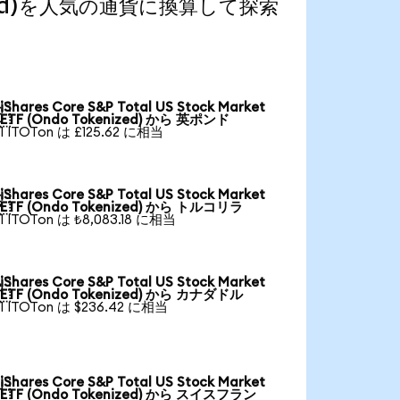
kenized)を人気の通貨に換算して探索
iShares Core S&P Total US Stock Market

ETF (Ondo Tokenized) から 英ポンド
1 ITOTon は £125.62 に相当
iShares Core S&P Total US Stock Market

ETF (Ondo Tokenized) から トルコリラ
1 ITOTon は ₺8,083.18 に相当
iShares Core S&P Total US Stock Market

ETF (Ondo Tokenized) から カナダドル
1 ITOTon は $236.42 に相当
iShares Core S&P Total US Stock Market

ETF (Ondo Tokenized) から スイスフラン