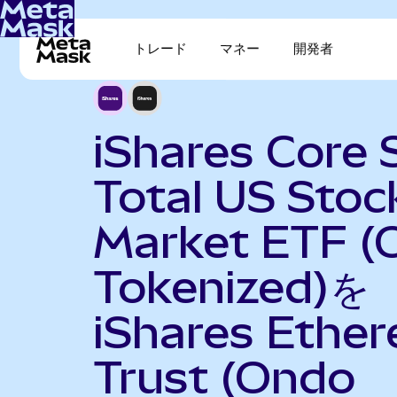
トレード
マネー
開発者
iShares Core
Total US Stoc
Market ETF (
Tokenized)を
iShares Ethe
Trust (Ondo