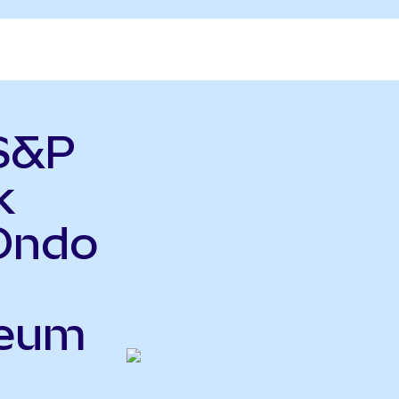
 S&P
k
Ondo
reum