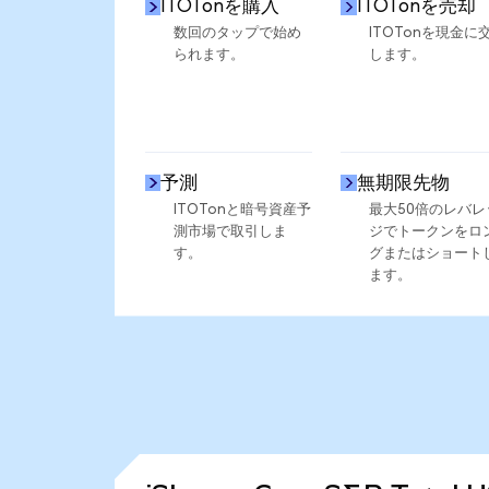
ITOTonを購入
ITOTonを売却
数回のタップで始め
ITOTonを現金に
られます。
します。
予測
無期限先物
ITOTonと暗号資産予
最大50倍のレバレ
測市場で取引しま
ジでトークンをロ
す。
グまたはショート
ます。