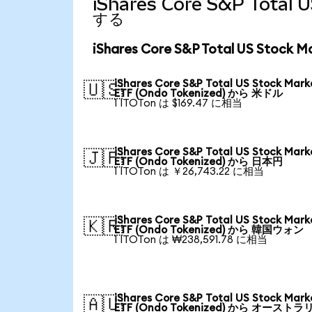
iShares Core S&P Tota
する
iShares Core S&P Total US Stoc
iShares Core S&P Total US Stock Mark
🇺🇸
ETF (Ondo Tokenized) から 米ドル
1 ITOTon は $169.47 に相当
iShares Core S&P Total US Stock Mark
🇯🇵
ETF (Ondo Tokenized) から 日本円
1 ITOTon は ￥26,743.22 に相当
iShares Core S&P Total US Stock Mark
🇰🇷
ETF (Ondo Tokenized) から 韓国ウォン
1 ITOTon は ₩238,591.78 に相当
iShares Core S&P Total US Stock Mark
🇦🇺
ETF (Ondo Tokenized) から オーストラ