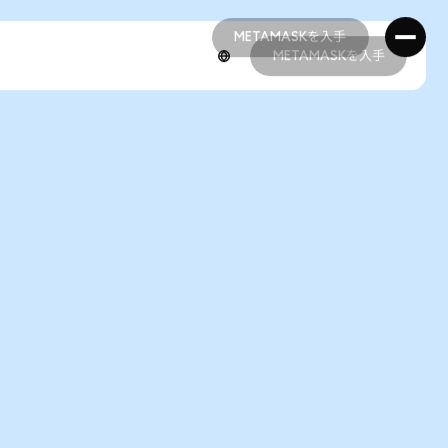
METAMASKを入手
METAMASKを入手
METAMASKを入手
METAMASKを入手