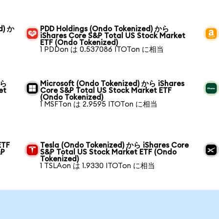
d) か
PDD Holdings (Ondo Tokenized) から
iShares Core S&P Total US Stock Market
ETF (Ondo Tokenized)
1 PDDon は 0.537086 ITOTon に相当
から
Microsoft (Ondo Tokenized) から iShares
et
Core S&P Total US Stock Market ETF
(Ondo Tokenized)
1 MSFTon は 2.9595 ITOTon に相当
ETF
Tesla (Ondo Tokenized) から iShares Core
&P
S&P Total US Stock Market ETF (Ondo
Tokenized)
1 TSLAon は 1.9330 ITOTon に相当