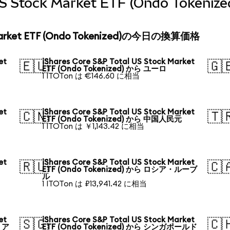
l US Stock Market ETF (Ondo To
k Market ETF (Ondo Tokenized)の今日の換算価格
et
iShares Core S&P Total US Stock Market
🇪🇺
🇬
ETF (Ondo Tokenized) から ユーロ
1 ITOTon は €146.60 に相当
et
iShares Core S&P Total US Stock Market
🇨🇳
🇹
ETF (Ondo Tokenized) から 中国人民元
1 ITOTon は ￥1,143.42 に相当
et
iShares Core S&P Total US Stock Market
🇷🇺
🇨
ETF (Ondo Tokenized) から ロシア・ルーブ
ル
1 ITOTon は ₽13,941.42 に相当
et
iShares Core S&P Total US Stock Market
🇸🇬
🇨
リア
ETF (Ondo Tokenized) から シンガポールド