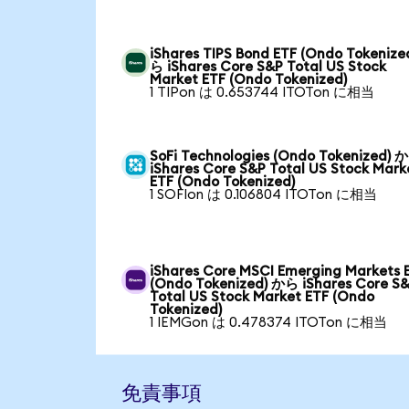
iShares TIPS Bond ETF (Ondo Tokenize
ら iShares Core S&P Total US Stock
Market ETF (Ondo Tokenized)
1 TIPon は 0.653744 ITOTon に相当
SoFi Technologies (Ondo Tokenized) 
iShares Core S&P Total US Stock Mark
ETF (Ondo Tokenized)
1 SOFIon は 0.106804 ITOTon に相当
iShares Core MSCI Emerging Markets 
(Ondo Tokenized) から iShares Core S
Total US Stock Market ETF (Ondo
Tokenized)
1 IEMGon は 0.478374 ITOTon に相当
免責事項