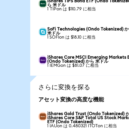
iShares TIPS Bond ETF (Ondo Tokenize
ら 米ドル
1 TIPon は $110.79 に相当
SoFi Technologies (Ondo Tokenized) 
米ドル
1 SOFIon は $18.10 に相当
iShares Core MSCI Emerging Markets 
(Ondo Tokenized) から 米ドル
1 IEMGon は $81.07 に相当
さらに変換を探る
アセット変換の高度な機能
iShares Gold Trust (Ondo Tokenized)
iShares Core S&P Total US Stock Mark
ETF (Ondo Tokenized)
1 IAUon は 0.480321 ITOTon に相当