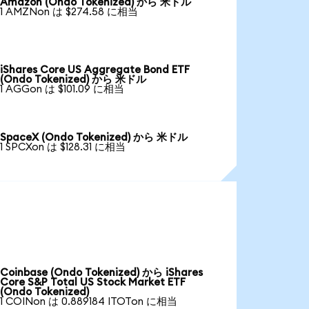
Amazon (Ondo Tokenized) から 米ドル
1 AMZNon は $274.58 に相当
iShares Core US Aggregate Bond ETF
(Ondo Tokenized) から 米ドル
1 AGGon は $101.09 に相当
SpaceX (Ondo Tokenized) から 米ドル
1 SPCXon は $128.31 に相当
Coinbase (Ondo Tokenized) から iShares
Core S&P Total US Stock Market ETF
(Ondo Tokenized)
1 COINon は 0.889184 ITOTon に相当