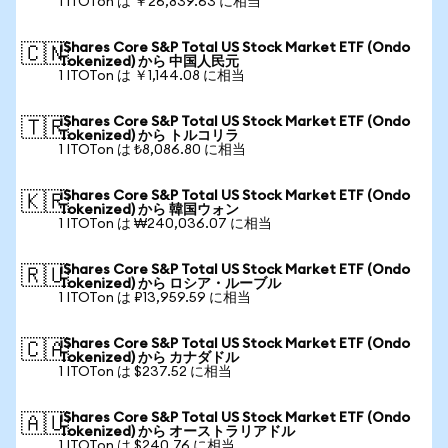
1 ITOTon は ￥26,839.63 に相当
iShares Core S&P Total US Stock Market ETF (Ondo
🇨🇳
Tokenized) から 中国人民元
1 ITOTon は ￥1,144.08 に相当
iShares Core S&P Total US Stock Market ETF (Ondo
🇹🇷
Tokenized) から トルコリラ
1 ITOTon は ₺8,086.80 に相当
iShares Core S&P Total US Stock Market ETF (Ondo
🇰🇷
Tokenized) から 韓国ウォン
1 ITOTon は ₩240,036.07 に相当
iShares Core S&P Total US Stock Market ETF (Ondo
🇷🇺
Tokenized) から ロシア・ルーブル
1 ITOTon は ₽13,959.59 に相当
iShares Core S&P Total US Stock Market ETF (Ondo
🇨🇦
Tokenized) から カナダドル
1 ITOTon は $237.52 に相当
iShares Core S&P Total US Stock Market ETF (Ondo
🇦🇺
Tokenized) から オーストラリアドル
1 ITOTon は $240.76 に相当