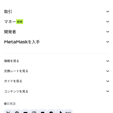
取引
スワップ
マネー
新規
予測
新規
購入
開発者
パーペチュアル
新規
カード
ドキュメントを表示
MetaMaskを入手
RWA
mUSD
新規
ダッシュボード
トランザクションシールド
収益化
Smart Accounts Kit
Agent Wallet
新規
価格を見る
埋め込みウォレット
Snaps
ビットコインの価格
交換レートを見る
MetaMask Connect
イーサリアムの価格
報酬
新規
BTC→USD
Solanaの価格
ガイドを見る
Snaps
セキュリティ
ETH→USD
BTCの購入
Shiba Inuの価格
USDT→INR
コンテンツを見る
Web3サービス
サポート
ETHの購入
Pepeの価格
ビットコインウォレット
BTC→USDT
SOLの購入
キャリア
Tetherの価格
Solanaウォレット
日本語
BTC→INR
PEPEの購入
お問い合わせ
USDCの価格
おすすめの暗号資産カード