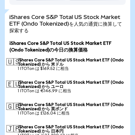
iShares Core S&P Total US Stock Market
ETF (Ondo Tokenized)を人気の通貨に換算して
探索する
iShares Core S&P Total US Stock Market ETF
(Ondo Tokenized)の今日の換算価格
iShares Core S&P Total US Stock Market ETF (Ondo
🇺🇸
Tokenized) から 米ドル
1 ITOTon は $169.52 に相当
iShares Core S&P Total US Stock Market ETF (Ondo
🇪🇺
Tokenized) から ユーロ
1 ITOTon は €146.99 に相当
iShares Core S&P Total US Stock Market ETF (Ondo
🇬🇧
Tokenized) から 英ポンド
1 ITOTon は £126.04 に相当
iShares Core S&P Total US Stock Market ETF (Ondo
🇯🇵
Tokenized) から 日本円