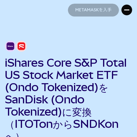
METAMASKを入手
METAMASKを入手
iShares Core S&P Total
US Stock Market ETF
(Ondo Tokenized)を
SanDisk (Ondo
Tokenized)に変換
（ITOTonからSNDKon
へ）