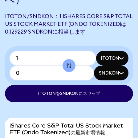
ITOTON/SNDKON：1 ISHARES CORE S&P TOTAL
US STOCK MARKET ETF (ONDO TOKENIZED)は
0.129229 SNDKONに相当します
ITOTON
SNDKON
ITOTONをSNDKONにスワップ
iShares Core S&P Total US Stock Market
ETF (Ondo Tokenized)の最新市場情報