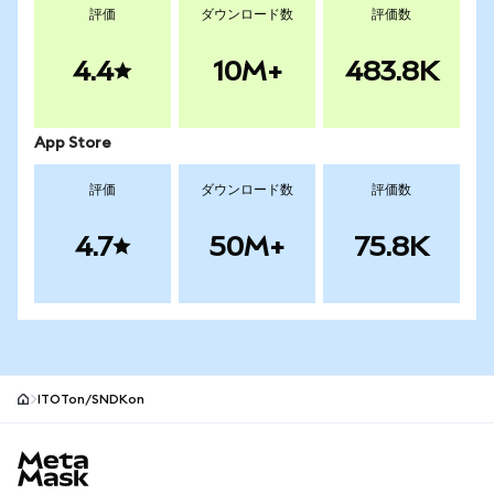
評価
ダウンロード数
評価数
4.4
10M+
483.8K
App Store
評価
ダウンロード数
評価数
4.7
50M+
75.8K
ITOTon/SNDKon
MetaMaskサイトフッター