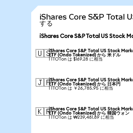
iShares Core S&P Tota
する
iShares Core S&P Total US Stoc
iShares Core S&P Total US Stock Mark
🇺🇸
ETF (Ondo Tokenized) から 米ドル
1 ITOTon は $169.28 に相当
iShares Core S&P Total US Stock Mark
🇯🇵
ETF (Ondo Tokenized) から 日本円
1 ITOTon は ￥26,785.95 に相当
iShares Core S&P Total US Stock Mark
🇰🇷
ETF (Ondo Tokenized) から 韓国ウォン
1 ITOTon は ₩239,481.89 に相当