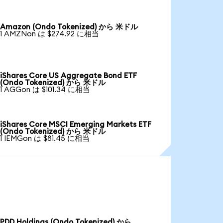
Amazon (Ondo Tokenized) から 米ドル
1 AMZNon は $274.92 に相当
iShares Core US Aggregate Bond ETF
(Ondo Tokenized) から 米ドル
1 AGGon は $101.34 に相当
iShares Core MSCI Emerging Markets ETF
(Ondo Tokenized) から 米ドル
1 IEMGon は $81.45 に相当
PDD Holdings (Ondo Tokenized) から