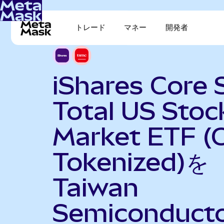
トレード
マネー
開発者
iShares Core
Total US Stoc
Market ETF (
Tokenized)を
Taiwan
Semiconduct