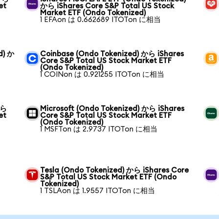
et
から iShares Core S&P Total US Stock
Market ETF (Ondo Tokenized)
1 EFAon は 0.662689 ITOTon に相当
d) か
Coinbase (Ondo Tokenized) から iShares
Core S&P Total US Stock Market ETF
(Ondo Tokenized)
1 COINon は 0.921255 ITOTon に相当
から
Microsoft (Ondo Tokenized) から iShares
et
Core S&P Total US Stock Market ETF
(Ondo Tokenized)
1 MSFTon は 2.9737 ITOTon に相当
Tesla (Ondo Tokenized) から iShares Core
S&P Total US Stock Market ETF (Ondo
Tokenized)
1 TSLAon は 1.9557 ITOTon に相当