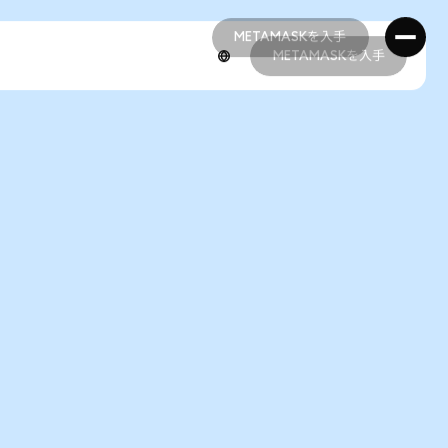
METAMASKを入手
METAMASKを入手
METAMASKを入手
METAMASKを入手