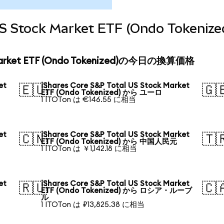
l US Stock Market ETF (Ondo To
k Market ETF (Ondo Tokenized)の今日の換算価格
et
iShares Core S&P Total US Stock Market
🇪🇺
🇬
ETF (Ondo Tokenized) から ユーロ
1 ITOTon は €146.55 に相当
et
iShares Core S&P Total US Stock Market
🇨🇳
🇹
ETF (Ondo Tokenized) から 中国人民元
1 ITOTon は ￥1,142.18 に相当
et
iShares Core S&P Total US Stock Market
🇷🇺
🇨
ETF (Ondo Tokenized) から ロシア・ルーブ
ル
1 ITOTon は ₽13,825.38 に相当