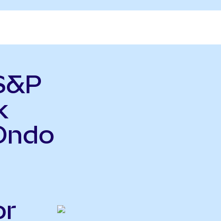
 S&P
k
Ondo
or