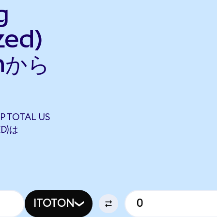
g
zed)
nから
P TOTAL US
ED)は
ITOTON