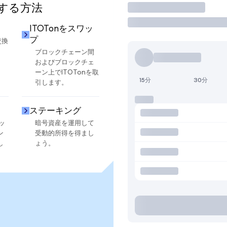
用する方法
取引
ITOTonをスワッ
プ
交換
ブロックチェーン間
およびブロックチェ
ーン上でITOTonを取
15分
30分
引します。
ステーキング
ッ
暗号資産を運用して
ン
受動的所得を得まし
し
ょう。