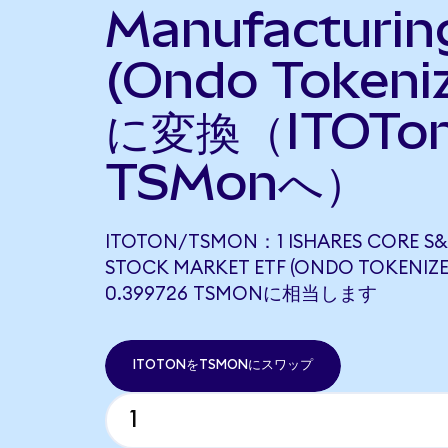
Manufacturin
(Ondo Tokeni
に変換（ITOTo
TSMonへ）
ITOTON/TSMON：1 ISHARES CORE S&
STOCK MARKET ETF (ONDO TOKENIZ
0.399726 TSMONに相当します
ITOTONをTSMONにスワップ