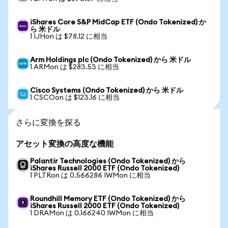
iShares Core S&P MidCap ETF (Ondo Tokenized) か
ら 米ドル
1 IJHon は $78.12 に相当
Arm Holdings plc (Ondo Tokenized) から 米ドル
1 ARMon は $283.53 に相当
Cisco Systems (Ondo Tokenized) から 米ドル
1 CSCOon は $123.16 に相当
さらに変換を探る
アセット変換の高度な機能
Palantir Technologies (Ondo Tokenized) から
iShares Russell 2000 ETF (Ondo Tokenized)
1 PLTRon は 0.566286 IWMon に相当
Roundhill Memory ETF (Ondo Tokenized) から
iShares Russell 2000 ETF (Ondo Tokenized)
1 DRAMon は 0.166240 IWMon に相当