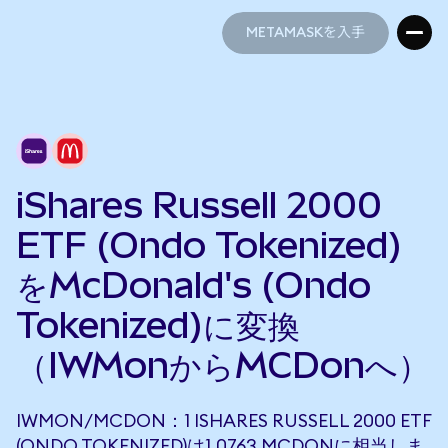
METAMASKを入手
METAMASKを入手
iShares Russell 2000
ETF (Ondo Tokenized)
をMcDonald's (Ondo
Tokenized)に変換
（IWMonからMCDonへ）
IWMON/MCDON：1 ISHARES RUSSELL 2000 ETF
(ONDO TOKENIZED)は1.0763 MCDONに相当しま