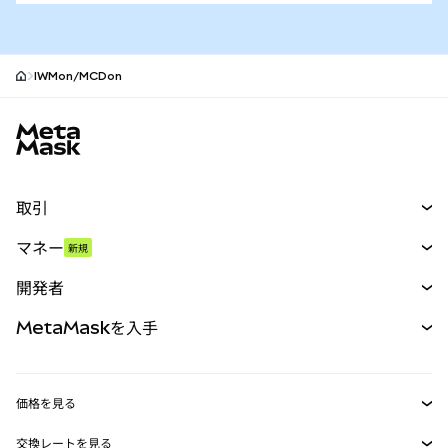
IWMon/MCDon
MetaMaskサイトフッター
取引
スワップ
マネー
新規
予測
新規
購入
開発者
パーペチュアル
新規
カード
ドキュメントを表示
MetaMaskを入手
RWA
mUSD
新規
ダッシュボード
トランザクションシールド
収益化
Smart Accounts Kit
Agent Wallet
新規
価格を見る
埋め込みウォレット
Snaps
ビットコインの価格
交換レートを見る