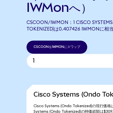
IWMonへ）
CSCOON/IWMON：1 CISCO SYSTEMS
TOKENIZED)は0.407426 IWMONに
CSCOONをIWMONにスワップ
Cisco Systems (Ondo 
Cisco Systems (Ondo Tokenized)の
Systems (Ondo Tokenized)の時価総額は$