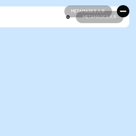
METAMASKを入手
METAMASKを入手
METAMASKを入手
METAMASKを入手