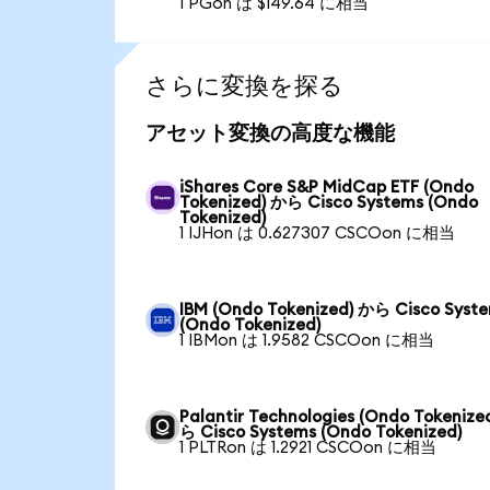
1 PGon は $149.64 に相当
さらに変換を探る
アセット変換の高度な機能
iShares Core S&P MidCap ETF (Ondo
Tokenized) から Cisco Systems (Ondo
Tokenized)
1 IJHon は 0.627307 CSCOon に相当
IBM (Ondo Tokenized) から Cisco Syst
(Ondo Tokenized)
1 IBMon は 1.9582 CSCOon に相当
Palantir Technologies (Ondo Tokenize
ら Cisco Systems (Ondo Tokenized)
1 PLTRon は 1.2921 CSCOon に相当