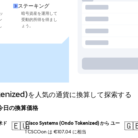
ステーキング
ッ
暗号資産を運用して
ン
受動的所得を得まし
し
ょう。
 Tokenized)を人気の通貨に換算して探索する
ed)の今日の換算価格
 米ド
Cisco Systems (Ondo Tokenized) から ユー
🇪🇺
🇬
ロ
1 CSCOon は €107.04 に相当