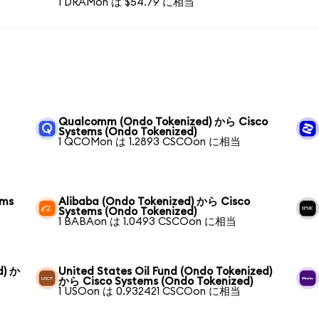
1 DRAMon は $54.79 に相当
Qualcomm (Ondo Tokenized) から Cisco
Systems (Ondo Tokenized)
1 QCOMon は 1.2893 CSCOon に相当
ems
Alibaba (Ondo Tokenized) から Cisco
Systems (Ondo Tokenized)
1 BABAon は 1.0493 CSCOon に相当
d) か
United States Oil Fund (Ondo Tokenized)
から Cisco Systems (Ondo Tokenized)
1 USOon は 0.932421 CSCOon に相当