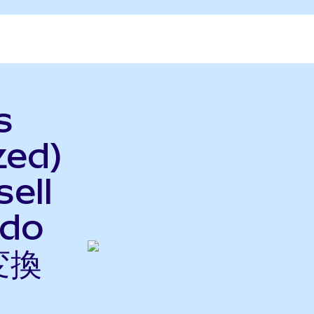
s
zed)
ell
ndo
変換