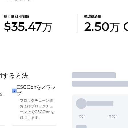
取引量
(24時間)
循環供給量
$35.47万
2.50万
使用する方法
取引
CSCOonをスワッ
プ
交
ブロックチェーン間
およびブロックチェ
ーン上でCSCOonを
15分
30分
取引します。