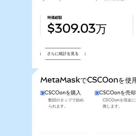
時価総額
$309.03万
さらに統計を見る
さらに統計を見る
MetaMaskでCSCOonを
CSCOonを購入
CSCOonを売却
数回のタップで始め
CSCOonを現金に
られます。
換します。