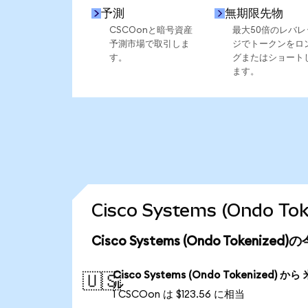
予測
無期限先物
CSCOonと暗号資産
最大50倍のレバレ
予測市場で取引しま
ジでトークンをロ
す。
グまたはショート
ます。
Cisco Systems (Ondo
Cisco Systems (Ondo Tokeniz
Cisco Systems (Ondo Tokenized) から
🇺🇸
ル
1 CSCOon は $123.56 に相当