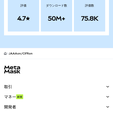
評価
ダウンロード数
評価数
4.7
50M+
75.8K
JAAAon/CIFRon
MetaMaskサイトフッター
取引
スワップ
マネー
新規
予測
新規
購入
開発者
パーペチュアル
新規
カード
ドキュメントを表示