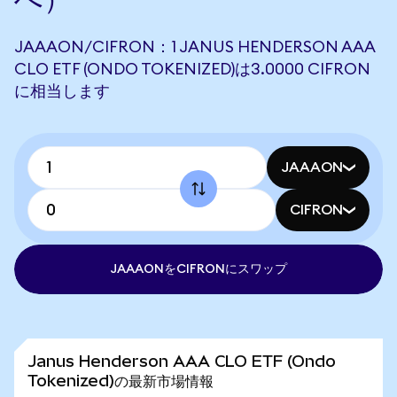
JAAAON/CIFRON：1 JANUS HENDERSON AAA
CLO ETF (ONDO TOKENIZED)は3.0000 CIFRON
に相当します
JAAAON
CIFRON
JAAAONをCIFRONにスワップ
Janus Henderson AAA CLO ETF (Ondo
Tokenized)の最新市場情報