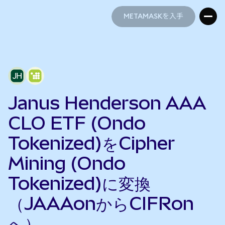
METAMASKを入手
METAMASKを入手
Janus Henderson AAA
CLO ETF (Ondo
Tokenized)をCipher
Mining (Ondo
Tokenized)に変換
（JAAAonからCIFRon
へ）