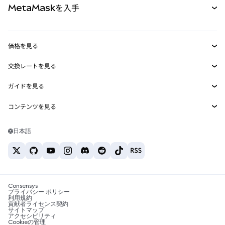
MetaMaskを入手
RWA
mUSD
新規
ダッシュボード
トランザクションシールド
収益化
Smart Accounts Kit
Agent Wallet
新規
価格を見る
埋め込みウォレット
Snaps
ビットコインの価格
交換レートを見る
MetaMask Connect
イーサリアムの価格
報酬
新規
BTC→USD
Solanaの価格
ガイドを見る
Snaps
セキュリティ
ETH→USD
BTCの購入
Shiba Inuの価格
USDT→INR
コンテンツを見る
Web3サービス
サポート
ETHの購入
Pepeの価格
ビットコインウォレット
BTC→USDT
SOLの購入
キャリア
Tetherの価格
Solanaウォレット
日本語
BTC→INR
PEPEの購入
お問い合わせ
USDCの価格
おすすめの暗号資産カード
ETH→USDT
USDTの購入
Chanlinkの価格
おすすめのモバイル暗号資産ウォレット
USDT→PHP
USDCの購入
Polymarketとは？
BTC→EUR
SHIBの購入
Consensys
税制関連ニュース
プライバシー ポリシー
利用規約
BNBの購入
貢献者ライセンス契約
暗号資産の購入方法は？
サイトマップ
アクセシビリティ
ビットコインを売るには？
Cookieの管理