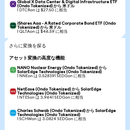
Global X Data Center & Digital Infrastructure ETF
(Ondo Tokenized) から 米ドル
1 DTCRon は $27.50 に相当
iShares Aaa - A Rated Corporate Bond ETF (Ondo
Tokenized) から 米ドル
1 QLTAon は $46.59 に相当
さらに変換を探る
アセット変換の高度な機能
NANO Nuclear Energy (Ondo Tokenized) から
SolarEdge Technologies (Ondo Tokenized)
1 NNEon は 0.528391 SEDGon に相当
NetEase (Ondo Tokenized) から SolarEdge
Technologies (Ondo Tokenized)
1 NTESon は 3.9641 SEDGon に相当
Charles Schwab (Ondo Tokenized) から SolarEdge
Technologies (Ondo Tokenized)
1 SCHWon は 3.0824 SEDGon に相当