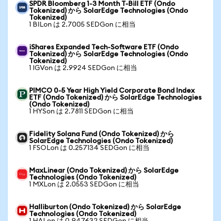
SPDR Bloomberg 1-3 Month T-Bill ETF (Ondo
Tokenized) から SolarEdge Technologies (Ondo
Tokenized)
1 BILon は 2.7005 SEDGon に相当
iShares Expanded Tech-Software ETF (Ondo
Tokenized) から SolarEdge Technologies (Ondo
Tokenized)
1 IGVon は 2.9924 SEDGon に相当
PIMCO 0-5 Year High Yield Corporate Bond Index
ETF (Ondo Tokenized) から SolarEdge Technologies
(Ondo Tokenized)
1 HYSon は 2.7811 SEDGon に相当
Fidelity Solana Fund (Ondo Tokenized) から
SolarEdge Technologies (Ondo Tokenized)
1 FSOLon は 0.257134 SEDGon に相当
MaxLinear (Ondo Tokenized) から SolarEdge
Technologies (Ondo Tokenized)
1 MXLon は 2.0553 SEDGon に相当
Halliburton (Ondo Tokenized) から SolarEdge
Technologies (Ondo Tokenized)