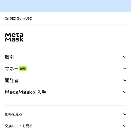
SEDGon/USD
MetaMaskサイトフッター
取引
スワップ
マネー
新規
予測
新規
購入
開発者
パーペチュアル
新規
カード
ドキュメントを表示
MetaMaskを入手
RWA
mUSD
新規
ダッシュボード
トランザクションシールド
収益化
Smart Accounts Kit
Agent Wallet
新規
価格を見る
埋め込みウォレット
Snaps
ビットコインの価格
交換レートを見る
MetaMask Connect
イーサリアムの価格
報酬
新規