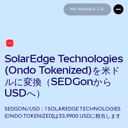
METAMASKを入手
METAMASKを入手
SolarEdge Technologies
(Ondo Tokenized)を米ド
ルに変換（SEDGonから
USDへ）
SEDGON/USD：1 SOLAREDGE TECHNOLOGIES
(ONDO TOKENIZED)は33.9900 USDに相当します