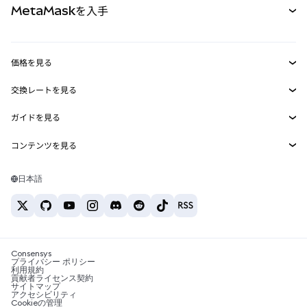
MetaMaskを入手
RWA
mUSD
新規
ダッシュボード
トランザクションシールド
収益化
Smart Accounts Kit
Agent Wallet
新規
価格を見る
埋め込みウォレット
Snaps
ビットコインの価格
交換レートを見る
MetaMask Connect
イーサリアムの価格
報酬
新規
BTC→USD
Solanaの価格
ガイドを見る
Snaps
セキュリティ
ETH→USD
BTCの購入
Shiba Inuの価格
USDT→INR
コンテンツを見る
Web3サービス
サポート
ETHの購入
Pepeの価格
ビットコインウォレット
BTC→USDT
SOLの購入
キャリア
Tetherの価格
Solanaウォレット
日本語
BTC→INR
PEPEの購入
お問い合わせ
USDCの価格
おすすめの暗号資産カード
ETH→USDT
USDTの購入
Chanlinkの価格
おすすめのモバイル暗号資産ウォレット
USDT→PHP
USDCの購入
Polymarketとは？
BTC→EUR
SHIBの購入
Consensys
税制関連ニュース
プライバシー ポリシー
利用規約
BNBの購入
貢献者ライセンス契約
暗号資産の購入方法は？
サイトマップ
アクセシビリティ
ビットコインを売るには？
Cookieの管理