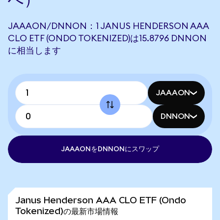
JAAAON/DNNON：1 JANUS HENDERSON AAA
CLO ETF (ONDO TOKENIZED)は15.8796 DNNON
に相当します
JAAAON
DNNON
JAAAONをDNNONにスワップ
Janus Henderson AAA CLO ETF (Ondo
Tokenized)の最新市場情報