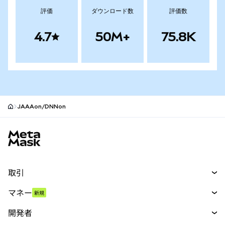
評価
ダウンロード数
評価数
4.7
50M+
75.8K
JAAAon/DNNon
MetaMaskサイトフッター
取引
スワップ
マネー
新規
予測
新規
購入
開発者
パーペチュアル
新規
カード
ドキュメントを表示