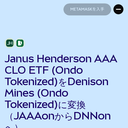
METAMASKを入手
METAMASKを入手
Janus Henderson AAA
CLO ETF (Ondo
Tokenized)をDenison
Mines (Ondo
Tokenized)に変換
（JAAAonからDNNon
へ）