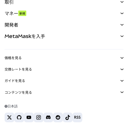
取引
スワップ
マネー
新規
予測
新規
購入
開発者
パーペチュアル
新規
カード
ドキュメントを表示
MetaMaskを入手
RWA
mUSD
新規
ダッシュボード
トランザクションシールド
収益化
Smart Accounts Kit
Agent Wallet
新規
価格を見る
埋め込みウォレット
Snaps
ビットコインの価格
交換レートを見る
MetaMask Connect
イーサリアムの価格
報酬
新規
BTC→USD
Solanaの価格
ガイドを見る
Snaps
セキュリティ
ETH→USD
BTCの購入
Shiba Inuの価格
USDT→INR
コンテンツを見る
Web3サービス
サポート
ETHの購入
Pepeの価格
ビットコインウォレット
BTC→USDT
SOLの購入
キャリア
Tetherの価格
Solanaウォレット
日本語
BTC→INR
PEPEの購入
お問い合わせ
USDCの価格
おすすめの暗号資産カード
ETH→USDT
USDTの購入
Chanlinkの価格
おすすめのモバイル暗号資産ウォレット
USDT→PHP