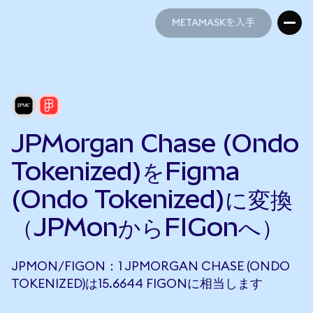
METAMASKを入手
METAMASKを入手
JPMorgan Chase (Ondo
Tokenized)をFigma
(Ondo Tokenized)に変換
（JPMonからFIGonへ）
JPMON/FIGON：1 JPMORGAN CHASE (ONDO
TOKENIZED)は15.6644 FIGONに相当します