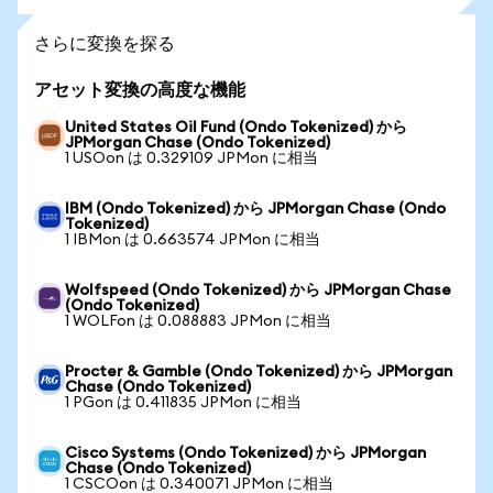
さらに変換を探る
アセット変換の高度な機能
United States Oil Fund (Ondo Tokenized) から
JPMorgan Chase (Ondo Tokenized)
1 USOon は 0.329109 JPMon に相当
IBM (Ondo Tokenized) から JPMorgan Chase (Ondo
Tokenized)
1 IBMon は 0.663574 JPMon に相当
Wolfspeed (Ondo Tokenized) から JPMorgan Chase
(Ondo Tokenized)
1 WOLFon は 0.088883 JPMon に相当
Procter & Gamble (Ondo Tokenized) から JPMorgan
Chase (Ondo Tokenized)
1 PGon は 0.411835 JPMon に相当
Cisco Systems (Ondo Tokenized) から JPMorgan
Chase (Ondo Tokenized)
1 CSCOon は 0.340071 JPMon に相当